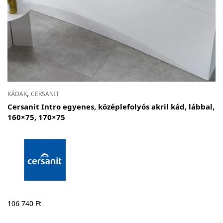
,
KÁDAK
CERSANIT
Cersanit Intro egyenes, középlefolyós akril kád, lábbal,
160×75, 170×75
106 740
Ft