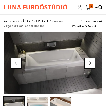
LUNA FÜRDŐSTÚDIÓ
0
Kezdőlap
/
KÁDAK
/
CERSANIT
/
Cersanit
Előző Termék
Virgo akril kád lábbal 180×80
Következő Termék
CSAPTELEPEK
SZANITEREK
SCHWAB
KÁDAK
KABINOK – TÁLCÁK
TOVÁBBI TERMÉKEK
BEMUTATÓTERMÜNK KÉPEKBEN
AKCIÓS TERMÉKEK