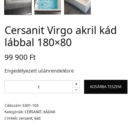
Adatvédelem
Cersanit Virgo akril kád
Garancia érvényesítése
Általános Szerződési Feltételek
lábbal 180×80
Szállítási információk
99 900
Ft
Copyright © 2021
Premium WordPress Themes
. All rights reserved.
Engedélyezett utánrendelésre
KOSÁRBA TESZEM
Cikkszám:
S301-103
Kategóriák:
CERSANIT
,
KÁDAK
Címkék:
cersanit
,
kád