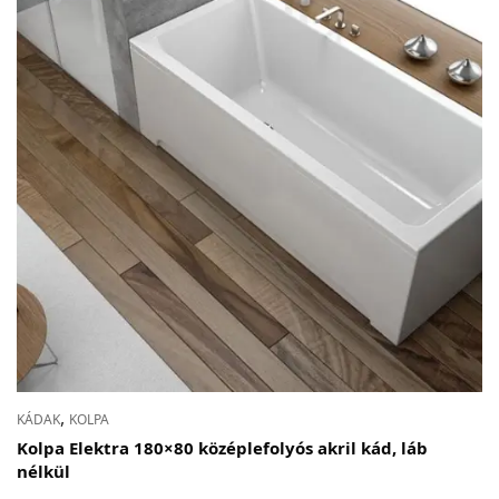
,
KÁDAK
KOLPA
Kolpa Elektra 180×80 középlefolyós akril kád, láb
nélkül