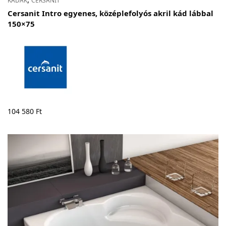
KÁDAK
CERSANIT
Cersanit Intro egyenes, középlefolyós akril kád lábbal
150×75
104 580
Ft