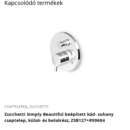
Kapcsolódó termékek
,
CSAPTELEPEK
ZUCCHETTI
Zucchetti Simply Beautiful beépített kád- zuhany
csaptelep, külső- és belsőrész, ZSB127+R99684