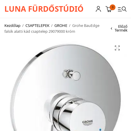
LUNA FÜRDŐSTÚDIÓ
0
Kezdőlap
/
CSAPTELEPEK
/
GROHE
/
Grohe BauEdge
Előző
Termék
falsík alatti kád csaptelep 29079000 króm
CSAPTELEPEK
SZANITEREK
SCHWAB
KÁDAK
KABINOK – TÁLCÁK
TOVÁBBI TERMÉKEK
BEMUTATÓTERMÜNK KÉPEKBEN
AKCIÓS TERMÉKEK