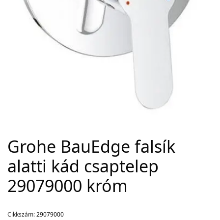
Adatvédelem
Garancia érvényesítése
Általános Szerződési Feltételek
Szállítási információk
Copyright © 2021
Premium WordPress Themes
. All rights reserved.
Grohe BauEdge falsík
alatti kád csaptelep
29079000 króm
Cikkszám:
29079000