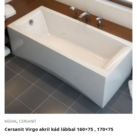
,
KÁDAK
CERSANIT
Cersanit Virgo akril kád lábbal 160×75 , 170×75