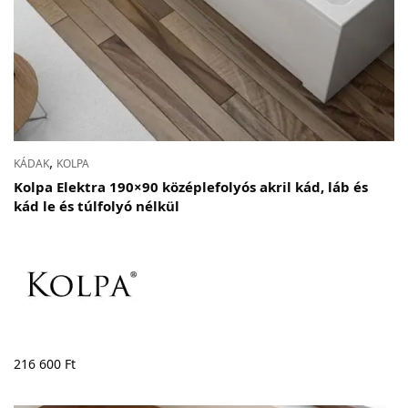
,
KÁDAK
KOLPA
Kolpa Elektra 190×90 középlefolyós akril kád, láb és
kád le és túlfolyó nélkül
216 600
Ft