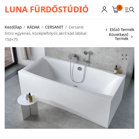
LUNA FÜRDŐSTÚDIÓ
0
Kezdőlap
/
KÁDAK
/
CERSANIT
/
Cersanit
Előző Termék
Intro egyenes, középlefolyós akril kád lábbal
Következő
Termék
150×75
CSAPTELEPEK
SZANITEREK
SCHWAB
KÁDAK
KABINOK – TÁLCÁK
TOVÁBBI TERMÉKEK
BEMUTATÓTERMÜNK KÉPEKBEN
AKCIÓS TERMÉKEK