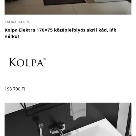
,
KÁDAK
KOLPA
Kolpa Elektra 170×75 középlefolyós akril kád, láb
nélkül
193 700
Ft