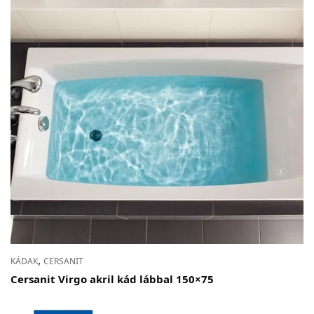
,
KÁDAK
CERSANIT
Cersanit Virgo akril kád lábbal 150×75