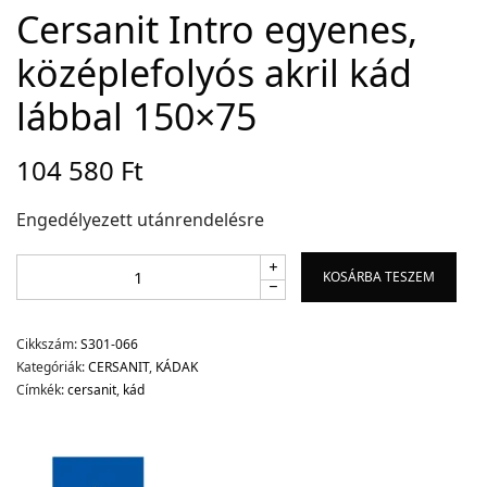
Cersanit Intro egyenes,
középlefolyós akril kád
Adatvédelem
lábbal 150×75
Garancia érvényesítése
Általános Szerződési Feltételek
104 580
Ft
Szállítási információk
Engedélyezett utánrendelésre
Copyright © 2021
Premium WordPress Themes
. All rights reserved.
KOSÁRBA TESZEM
Cikkszám:
S301-066
Kategóriák:
CERSANIT
,
KÁDAK
Címkék:
cersanit
,
kád