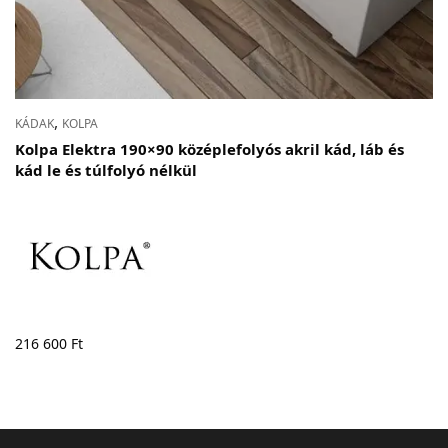
,
KÁDAK
KOLPA
Kolpa Elektra 190×90 középlefolyós akril kád, láb és
kád le és túlfolyó nélkül
216 600
Ft