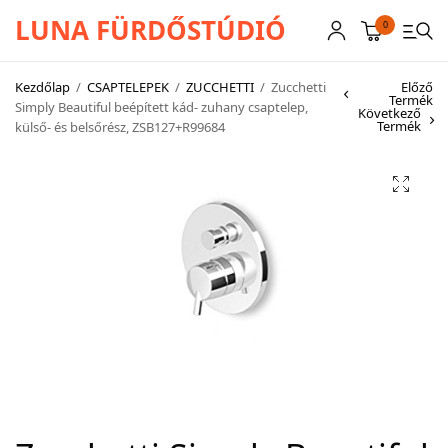
LUNA FÜRDŐSTÚDIÓ
0
Kezdőlap
/
CSAPTELEPEK
/
ZUCCHETTI
/
Zucchetti
Előző
Termék
Simply Beautiful beépített kád- zuhany csaptelep,
Következő
Termék
külső- és belsőrész, ZSB127+R99684
CSAPTELEPEK
SZANITEREK
SCHWAB
KÁDAK
KABINOK – TÁLCÁK
TOVÁBBI TERMÉKEK
BEMUTATÓTERMÜNK KÉPEKBEN
AKCIÓS TERMÉKEK