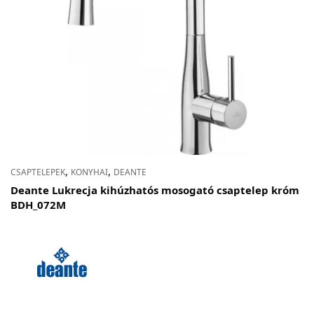
,
,
CSAPTELEPEK
KONYHAI
DEANTE
Deante Lukrecja kihúzhatós mosogató csaptelep króm
BDH_072M