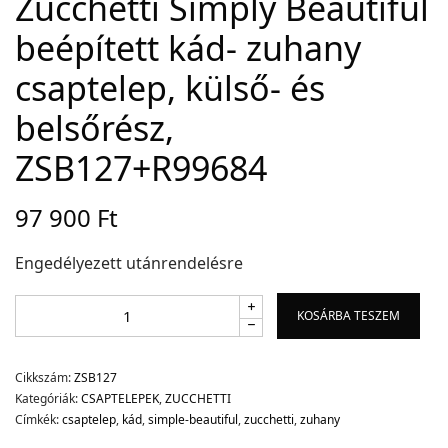
Zucchetti Simply Beautiful
beépített kád- zuhany
Adatvédelem
csaptelep, külső- és
Garancia érvényesítése
belsőrész,
Általános Szerződési Feltételek
Szállítási információk
ZSB127+R99684
97 900
Ft
Copyright © 2021
Premium WordPress Themes
. All rights reserved.
Engedélyezett utánrendelésre
KOSÁRBA TESZEM
Cikkszám:
ZSB127
Kategóriák:
CSAPTELEPEK
,
ZUCCHETTI
Címkék:
csaptelep
,
kád
,
simple-beautiful
,
zucchetti
,
zuhany