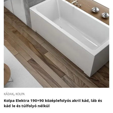
,
KÁDAK
KOLPA
Kolpa Elektra 190×90 középlefolyós akril kád, láb és
kád le és túlfolyó nélkül