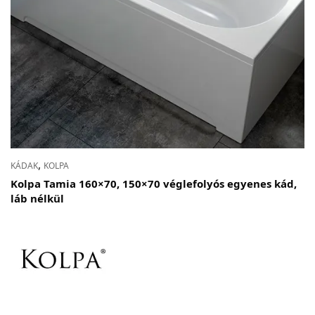
,
KÁDAK
KOLPA
Kolpa Tamia 160×70, 150×70 véglefolyós egyenes kád,
láb nélkül