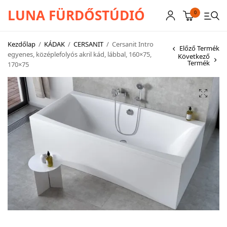
LUNA FÜRDŐSTÚDIÓ
0
Kezdőlap
/
KÁDAK
/
CERSANIT
/
Cersanit Intro
Előző Termék
egyenes, középlefolyós akril kád, lábbal, 160×75,
Következő
Termék
170×75
CSAPTELEPEK
SZANITEREK
SCHWAB
KÁDAK
KABINOK – TÁLCÁK
TOVÁBBI TERMÉKEK
BEMUTATÓTERMÜNK KÉPEKBEN
AKCIÓS TERMÉKEK