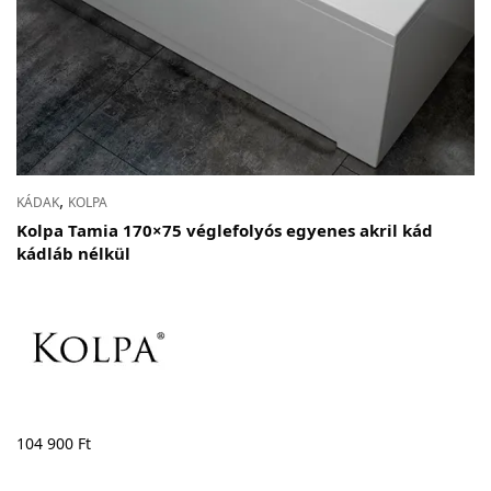
,
KÁDAK
KOLPA
Kolpa Tamia 170×75 véglefolyós egyenes akril kád
kádláb nélkül
104 900
Ft