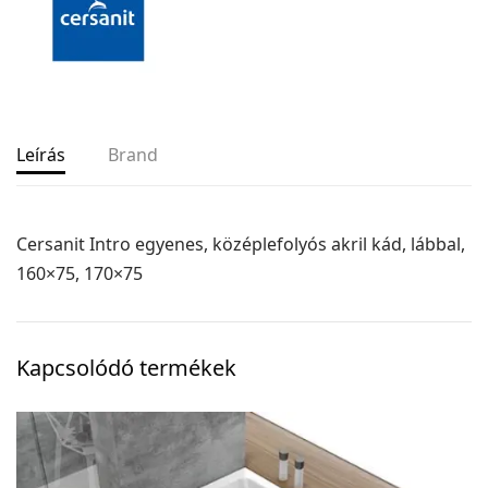
Leírás
Brand
Cersanit Intro egyenes, középlefolyós akril kád, lábbal,
160×75, 170×75
Kapcsolódó termékek