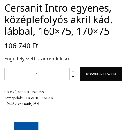
Cersanit Intro egyenes,
középlefolyós akril kád,
Adatvédelem
lábbal, 160×75, 170×75
Garancia érvényesítése
Általános Szerződési Feltételek
106 740
Ft
Szállítási információk
Engedélyezett utánrendelésre
Copyright © 2021
Premium WordPress Themes
. All rights reserved.
KOSÁRBA TESZEM
Cikkszám:
S301-067,068
Kategóriák:
CERSANIT
,
KÁDAK
Címkék:
cersanit
,
kád