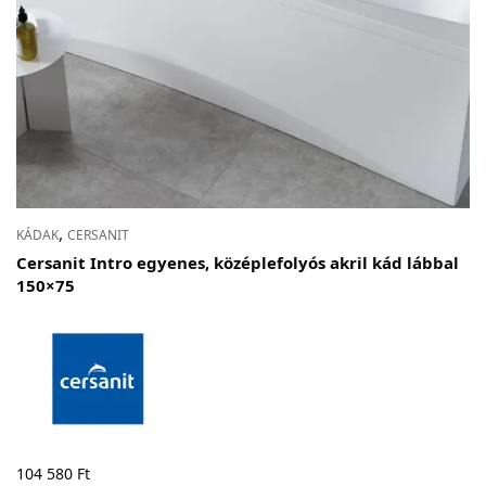
,
KÁDAK
CERSANIT
Cersanit Intro egyenes, középlefolyós akril kád lábbal
150×75
104 580
Ft