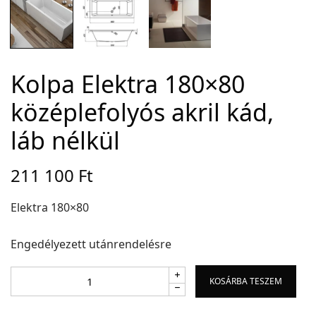
Adatvédelem
Garancia érvényesítése
Kolpa Elektra 180×80
Általános Szerződési Feltételek
középlefolyós akril kád,
Szállítási információk
láb nélkül
Copyright © 2021
Premium WordPress Themes
. All rights reserved.
211 100
Ft
Elektra 180×80
Engedélyezett utánrendelésre
KOSÁRBA TESZEM