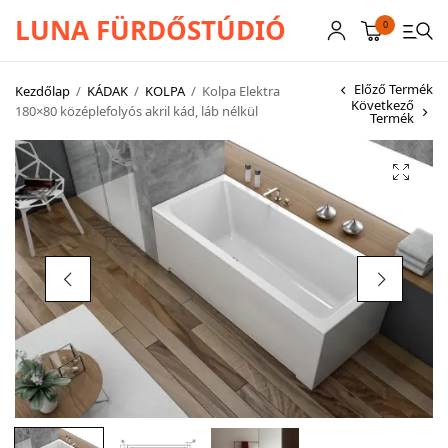
LUNA FÜRDŐSTÚDIÓ
0
Előző Termék
Kezdőlap
/
KÁDAK
/
KOLPA
/
Kolpa Elektra
Következő
180×80 középlefolyós akril kád, láb nélkül
Termék
CSAPTELEPEK
SZANITEREK
SCHWAB
KÁDAK
KABINOK – TÁLCÁK
TOVÁBBI TERMÉKEK
BEMUTATÓTERMÜNK KÉPEKBEN
AKCIÓS TERMÉKEK