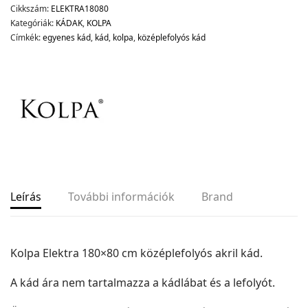
Cikkszám:
ELEKTRA18080
Kategóriák:
KÁDAK
,
KOLPA
Címkék:
egyenes kád
,
kád
,
kolpa
,
középlefolyós kád
Leírás
További információk
Brand
Kolpa Elektra 180×80 cm középlefolyós akril kád.
A kád ára nem tartalmazza a kádlábat és a lefolyót.