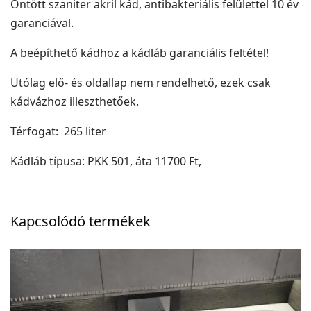
Öntött szaniter akril kád, antibakteriális felülettel 10 év
garanciával.
A beépíthető kádhoz a kádláb garanciális feltétel!
Utólag elő- és oldallap nem rendelhető, ezek csak
kádvázhoz illeszthetőek.
Térfogat: 265 liter
Kádláb típusa: PKK 501, áta 11700 Ft,
Kapcsolódó termékek