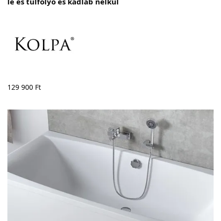
le és túlfolyó és kádláb nélkül
129 900
Ft