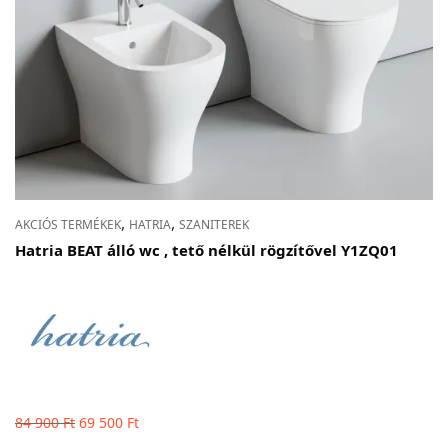
,
,
AKCIÓS TERMÉKEK
HATRIA
SZANITEREK
Hatria BEAT álló wc , tető nélkül rögzítővel Y1ZQ01
Original
Current
84 900
Ft
69 500
Ft
price
price