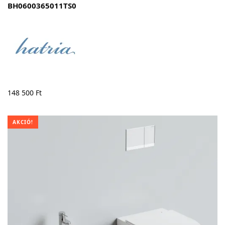
BH0600365011TS0
148 500
Ft
AKCIÓ!