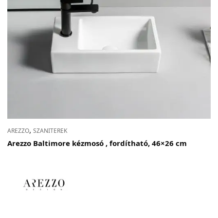
Adatvédelem
Garancia érvényesítése
Általános Szerződési Feltételek
Szállítási információk
Copyright © 2021
Premium WordPress Themes
. All rights reserved.
,
AREZZO
SZANITEREK
Arezzo Baltimore kézmosó , fordítható, 46×26 cm