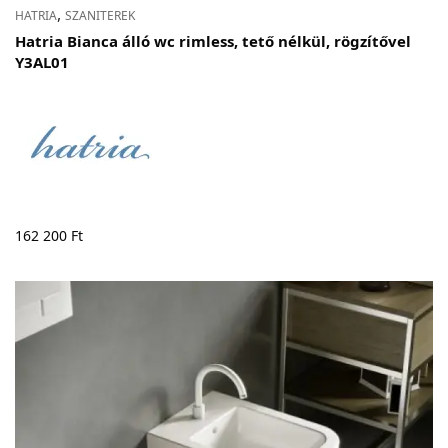
,
HATRIA
SZANITEREK
Hatria Bianca álló wc rimless, tető nélkül, rögzítővel
Y3AL01
162 200
Ft