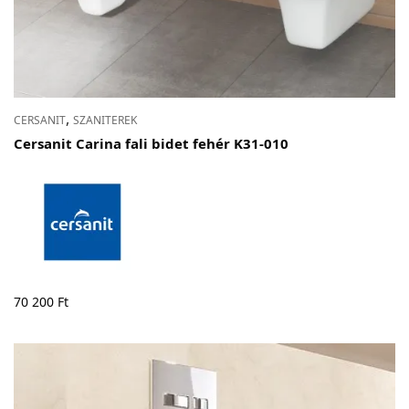
,
CERSANIT
SZANITEREK
Cersanit Carina fali bidet fehér K31-010
70 200
Ft