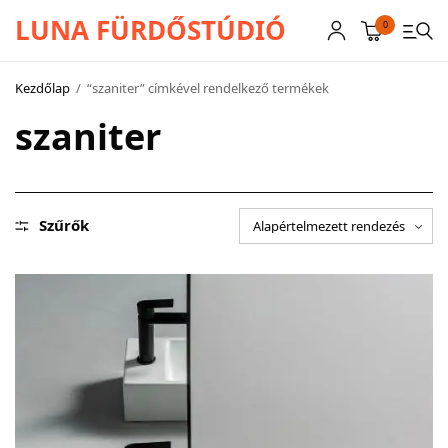
LUNA FÜRDŐSTÚDIÓ
0
Kezdőlap
/
“szaniter” címkével rendelkező termékek
szaniter
CSAPTELEPEK
SZANITEREK
SCHWAB
Szűrők
KÁDAK
KABINOK – TÁLCÁK
TOVÁBBI TERMÉKEK
BEMUTATÓTERMÜNK KÉPEKBEN
AKCIÓS TERMÉKEK