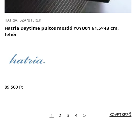
,
HATRIA
SZANITEREK
Hatria Daytime pultos mosdó Y0YU01 61,5×43 cm,
fehér
89 500
Ft
1
2
3
4
5
KÖVETKEZŐ