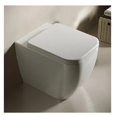
was: 84
is: 69
900 Ft.
500 Ft.