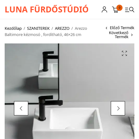
LUNA FÜRDŐSTÚDIÓ
0
Előző Termék
Kezdőlap
/
SZANITEREK
/
AREZZO
/
Arezzo
Következő
Baltimore kézmosó , fordítható, 46×26 cm
Termék
CSAPTELEPEK
SZANITEREK
SCHWAB
KÁDAK
KABINOK – TÁLCÁK
TOVÁBBI TERMÉKEK
BEMUTATÓTERMÜNK KÉPEKBEN
AKCIÓS TERMÉKEK