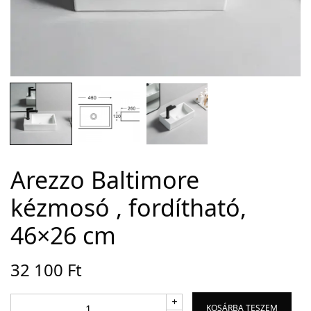
Adatvédelem
Garancia érvényesítése
Általános Szerződési Feltételek
Szállítási információk
Copyright © 2021
Premium WordPress Themes
. All rights reserved.
Arezzo Baltimore
kézmosó , fordítható,
46×26 cm
32 100
Ft
KOSÁRBA TESZEM