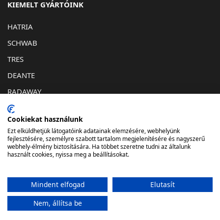
KIEMELT GYÁRTÓINK
HATRIA
SCHWAB
TRES
DEANTE
RADAWAY
KAPCSOLAT
Cookiekat használunk
Ezt elküldhetjük látogatóink adatainak elemzésére, webhelyünk
1032. Budapest, Bécsi út 193
fejlesztésére, személyre szabott tartalom megjelenítésére és nagyszerű
webhely-élmény biztosítására. Ha többet szeretne tudni az általunk
info@lunafurdostudio.hu
használt cookies, nyissa meg a beállításokat.
061-348-06-73
Mindent elfogad
Elutasít
Nem, állítsa be