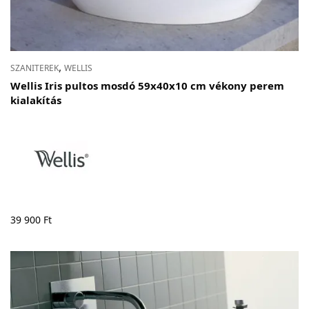
,
SZANITEREK
WELLIS
Wellis Iris pultos mosdó 59x40x10 cm vékony perem
kialakítás
39 900
Ft