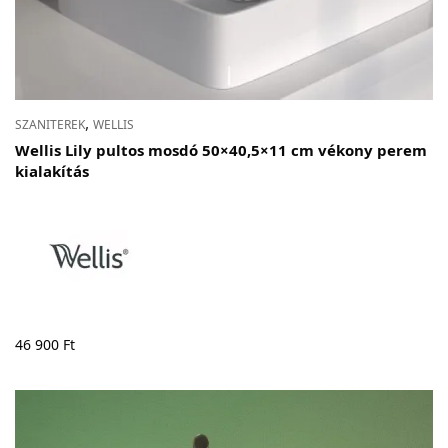
,
SZANITEREK
WELLIS
Wellis Lily pultos mosdó 50×40,5×11 cm vékony perem
kialakítás
46 900
Ft