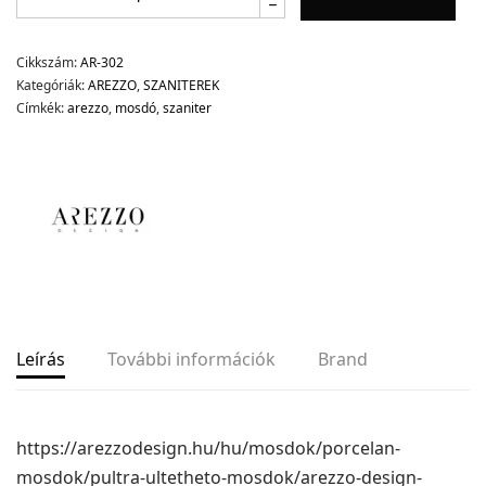
Cikkszám:
AR-302
Kategóriák:
AREZZO
,
SZANITEREK
Címkék:
arezzo
,
mosdó
,
szaniter
Leírás
További információk
Brand
https://arezzodesign.hu/hu/mosdok/porcelan-
mosdok/pultra-ultetheto-mosdok/arezzo-design-