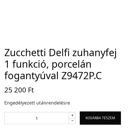
Adatvédelem
Garancia érvényesítése
Általános Szerződési Feltételek
Szállítási információk
Zucchetti Delfi zuhanyfej
1 funkció, porcelán
Copyright © 2021
Premium WordPress Themes
. All rights reserved.
fogantyúval Z9472P.C
25 200
Ft
Engedélyezett utánrendelésre
KOSÁRBA TESZEM