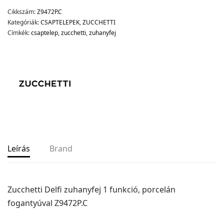
Cikkszám:
Z9472P.C
Kategóriák:
CSAPTELEPEK
,
ZUCCHETTI
Címkék:
csaptelep
,
zucchetti
,
zuhanyfej
Leírás
Brand
Zucchetti Delfi zuhanyfej 1 funkció, porcelán
fogantyúval Z9472P.C