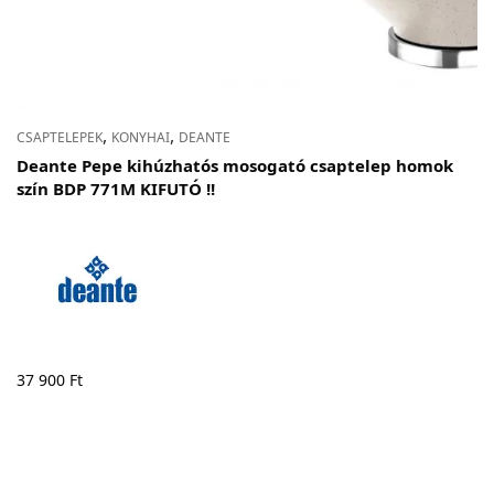
,
,
CSAPTELEPEK
KONYHAI
DEANTE
Deante Pepe kihúzhatós mosogató csaptelep homok
szín BDP 771M KIFUTÓ !!
37 900
Ft