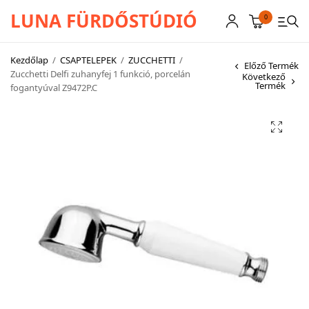
LUNA FÜRDŐSTÚDIÓ
0
Kezdőlap
/
CSAPTELEPEK
/
ZUCCHETTI
/
Előző Termék
Zucchetti Delfi zuhanyfej 1 funkció, porcelán
Következő
Termék
fogantyúval Z9472P.C
CSAPTELEPEK
SZANITEREK
SCHWAB
KÁDAK
KABINOK – TÁLCÁK
TOVÁBBI TERMÉKEK
BEMUTATÓTERMÜNK KÉPEKBEN
AKCIÓS TERMÉKEK