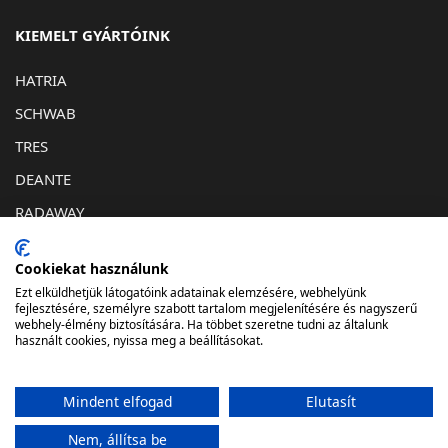
KIEMELT GYÁRTÓINK
HATRIA
SCHWAB
TRES
DEANTE
RADAWAY
KAPCSOLAT
Cookiekat használunk
Ezt elküldhetjük látogatóink adatainak elemzésére, webhelyünk
1032. Budapest, Bécsi út 193
fejlesztésére, személyre szabott tartalom megjelenítésére és nagyszerű
webhely-élmény biztosítására. Ha többet szeretne tudni az általunk
info@lunafurdostudio.hu
használt cookies, nyissa meg a beállításokat.
061-348-06-73
Mindent elfogad
Elutasít
Nem, állítsa be