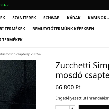
8-06-73
PEK
SZANITEREK
SCHWAB
KÁDAK
KABINOK –
BI TERMÉKEK
BEMUTATÓTERMÜNK KÉPEKBEN
S TERMÉKEK
tiful mosdó csaptelep ZSB249
Zucchetti Sim
mosdó csapte
66 800
Ft
Engedélyezett utánrendelés