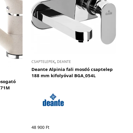
,
CSAPTELEPEK
DEANTE
Deante Alpinia fali mosdó csaptelep
188 mm kifolyóval BGA_054L
osogató
771M
48 900
Ft