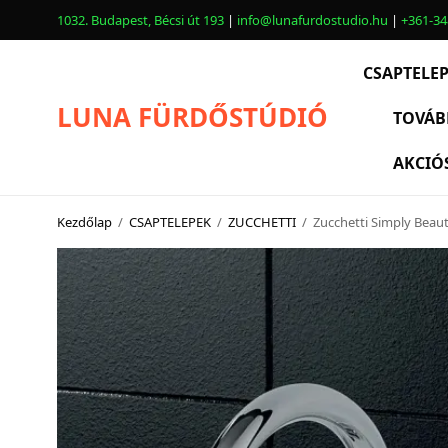
1032. Budapest, Bécsi út 193
|
info@lunafurdostudio.hu
|
+361-34
CSAPTELE
LUNA FÜRDŐSTÚDIÓ
TOVÁB
AKCIÓ
CSAPTELEPEK
SZANITEREK
Kezdőlap
/
CSAPTELEPEK
/
ZUCCHETTI
/
Zucchetti Simply Beau
SCHWAB
KÁDAK
KABINOK – TÁLCÁK
TOVÁBBI TERMÉKEK
BEMUTATÓTERMÜNK KÉPEKBEN