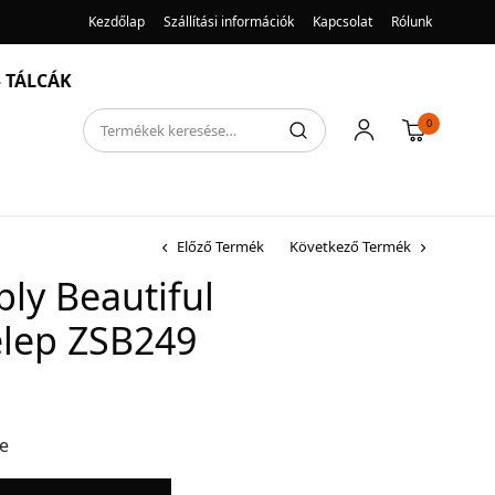
Kezdőlap
Szállítási információk
Kapcsolat
Rólunk
 TÁLCÁK
0
Előző Termék
Következő Termék
ply Beautiful
lep ZSB249
re