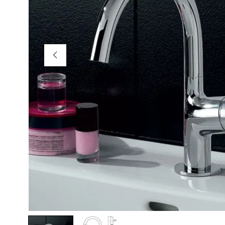
AKCIÓS TERMÉKEK
Adatvédelem
Garancia érvényesítése
Általános Szerződési Feltételek
Szállítási információk
Copyright © 2021
Premium WordPress Themes
. All rights reserve