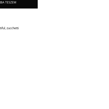
RBA TESZEM
iful
,
zucchetti