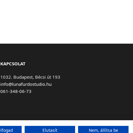
KAPCSOLAT
1032. Budapest, Bécsi út 193
info@lunafurdostudio.hu
061-348-06-73
lfogad
Elutasít
Nem, állítsa be