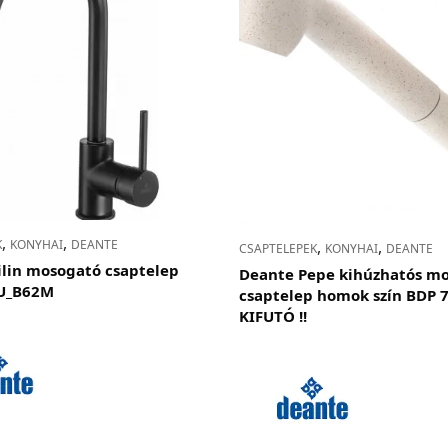
,
,
,
,
K
KONYHAI
DEANTE
CSAPTELEPEK
KONYHAI
DEANTE
lin mosogató csaptelep
Deante Pepe kihúzhatós m
EU_B62M
csaptelep homok szín BDP 
KIFUTÓ !!