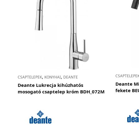
,
,
CSAPTELEPE
CSAPTELEPEK
KONYHAI
DEANTE
Deante Mi
Deante Lukrecja kihúzhatós
fekete B
mosogató csaptelep króm BDH_072M