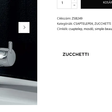
KOSÁ
Cikkszám:
ZSB249
Kategóriák:
CSAPTELEPEK
,
ZUCCHETTI
Címkék:
csaptelep
,
mosdó
,
simple-beaut
d.