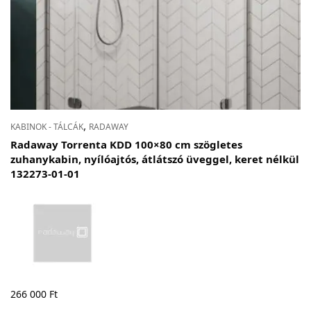
,
KABINOK - TÁLCÁK
RADAWAY
Radaway Torrenta KDD 100×80 cm szögletes
zuhanykabin, nyílóajtós, átlátszó üveggel, keret nélkül
132273-01-01
266 000
Ft