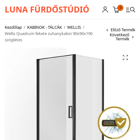
LUNA FÜRDŐSTÚDIÓ
0
Kezdőlap
/
KABINOK - TÁLCÁK
/
WELLIS
/
Előző Termék
Wellis Quadrum fekete zuhanykabin 90x90x190
Következő
Termék
szögletes
CSAPTELEPEK
SZANITEREK
SCHWAB
KÁDAK
KABINOK – TÁLCÁK
TOVÁBBI TERMÉKEK
BEMUTATÓTERMÜNK KÉPEKBEN
AKCIÓS TERMÉKEK