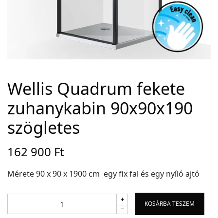
Adatvédelem
Garancia érvényesítése
Általános Szerződési Feltételek
Szállítási információk
Wellis Quadrum fekete
zuhanykabin 90x90x190
Copyright © 2021
Premium WordPress Themes
. All rights reserved.
szögletes
162 900
Ft
Mérete 90 x 90 x 1900 cm egy fix fal és egy nyíló ajtó
KOSÁRBA TESZEM