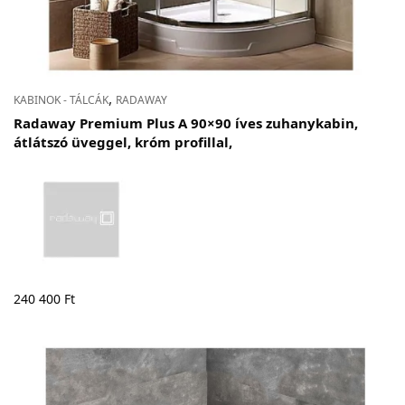
,
KABINOK - TÁLCÁK
RADAWAY
Radaway Premium Plus A 90×90 íves zuhanykabin,
átlátszó üveggel, króm profillal,
240 400
Ft