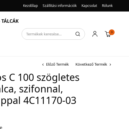
Kezdőlap
Szállítási információk
Kapcsolat
Rólunk
 TÁLCÁK
0
Előző Termék
Következő Termék
s C 100 szögletes
lca, szifonnal,
appal 4C11170-03
re