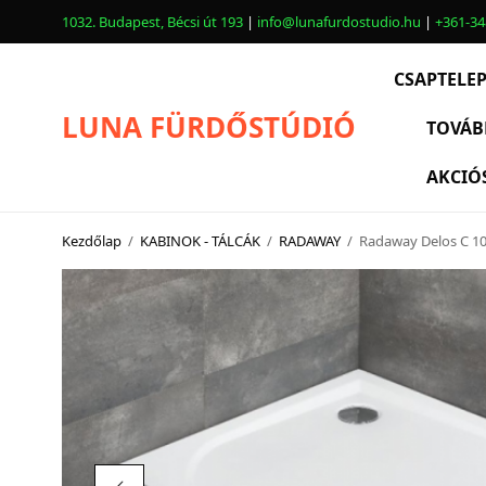
1032. Budapest, Bécsi út 193
|
info@lunafurdostudio.hu
|
+361-34
CSAPTELE
LUNA FÜRDŐSTÚDIÓ
TOVÁB
AKCIÓ
CSAPTELEPEK
SZANITEREK
Kezdőlap
/
KABINOK - TÁLCÁK
/
RADAWAY
/
Radaway Delos C 100
SCHWAB
KÁDAK
KABINOK – TÁLCÁK
TOVÁBBI TERMÉKEK
BEMUTATÓTERMÜNK KÉPEKBEN