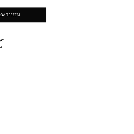
RBA TESZEM
AY
ca