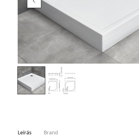
AKCIÓS TERMÉKEK
Adatvédelem
Garancia érvényesítése
Általános Szerződési Feltételek
Szállítási információk
Copyright © 2021
Premium WordPress Themes
. All rights reserve
Leírás
Brand