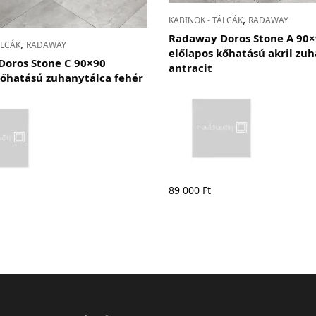
,
KABINOK - TÁLCÁK
RADAWAY
Radaway Doros Stone A 90
,
ÁLCÁK
RADAWAY
előlapos kőhatású akril zu
oros Stone C 90×90
antracit
kőhatású zuhanytálca fehér
89 000
Ft