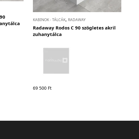
×90
,
KABINOK - TÁLCÁK
RADAWAY
hanytálca
Radaway Rodos C 90 szögletes akril
zuhanytálca
69 500
Ft