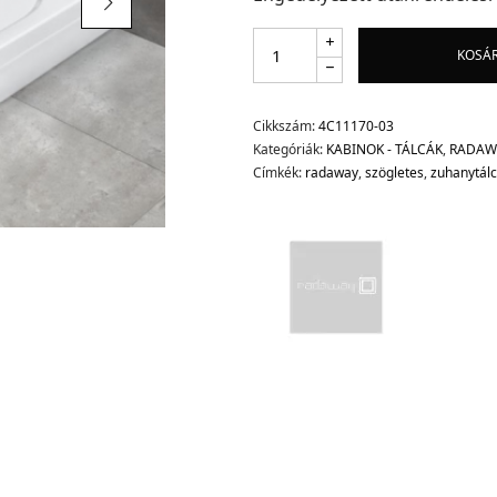
KOSÁ
Cikkszám:
4C11170-03
Kategóriák:
KABINOK - TÁLCÁK
,
RADAW
Címkék:
radaway
,
szögletes
,
zuhanytál
d.