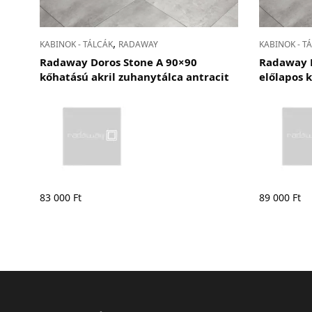
,
KABINOK - TÁLCÁK
RADAWAY
KABINOK - T
Radaway Doros Stone A 90×90
Radaway D
kőhatású akril zuhanytálca antracit
előlapos 
83 000
Ft
89 000
Ft