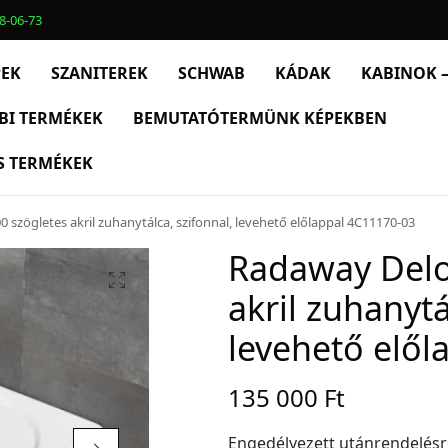
8-06-73
PEK
SZANITEREK
SCHWAB
KÁDAK
KABINOK –
BI TERMÉKEK
BEMUTATÓTERMÜNK KÉPEKBEN
S TERMÉKEK
 szögletes akril zuhanytálca, szifonnal, levehető előlappal 4C11170-03
Radaway Delo
akril zuhanytá
levehető elől
135 000
Ft
Engedélyezett utánrendelés