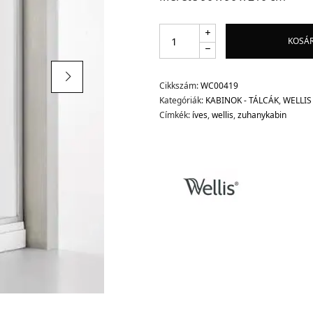
KOSÁ
Cikkszám:
WC00419
Kategóriák:
KABINOK - TÁLCÁK
,
WELLIS
Címkék:
íves
,
wellis
,
zuhanykabin
d.