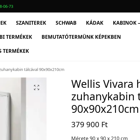
8-06-73
PEK
SZANITEREK
SCHWAB
KÁDAK
KABINOK –
BI TERMÉKEK
BEMUTATÓTERMÜNK KÉPEKBEN
S TERMÉKEK
s zuhanykabin tálcával 90x90x210cm
Wellis Vivara 
zuhanykabin t
90x90x210cm
379 900
Ft
Mérete 90 x 90 x 210 cm