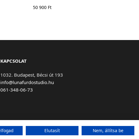
50 900
Ft
KAPCSOLAT
1032. Budapest, Bécsi út 193
info@lunafurdostudio.hu
061-348-06-73
lfogad
Elutasít
Nem, állítsa be