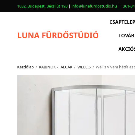
1032. Budapest, Bécsi út 193
|
info@lunafurdostudio.hu
|
+361-34
CSAPTELE
LUNA FÜRDŐSTÚDIÓ
TOVÁB
AKCIÓ
CSAPTELEPEK
SZANITEREK
Kezdőlap
/
KABINOK - TÁLCÁK
/
WELLIS
/
Wellis Vivara hátfala
SCHWAB
KÁDAK
KABINOK – TÁLCÁK
TOVÁBBI TERMÉKEK
BEMUTATÓTERMÜNK KÉPEKBEN