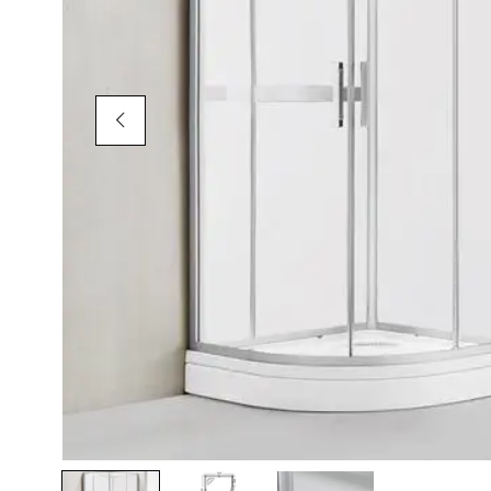
AKCIÓS TERMÉKEK
Adatvédelem
Garancia érvényesítése
Általános Szerződési Feltételek
Szállítási információk
Copyright © 2021
Premium WordPress Themes
. All rights reserve