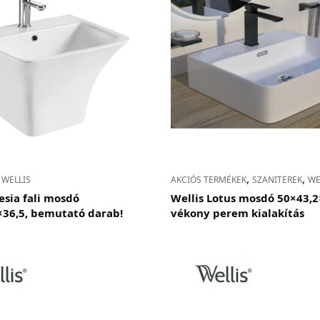
,
,
,
WELLIS
AKCIÓS TERMÉKEK
SZANITEREK
WE
esia fali mosdó
Wellis Lotus mosdó 50×43,2
×36,5, bemutató darab!
vékony perem kialakítás