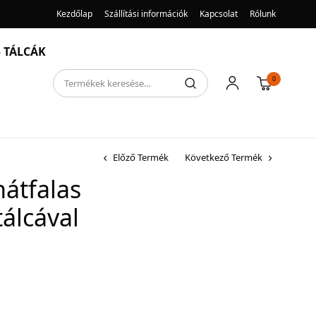
Kezdőlap
Szállítási információk
Kapcsolat
Rólunk
 TÁLCÁK
0
Előző Termék
Következő Termék
hátfalas
álcával