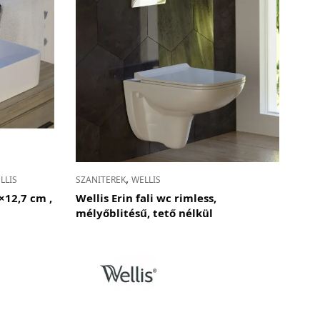
,
LLIS
SZANITEREK
WELLIS
×12,7 cm ,
Wellis Erin fali wc rimless,
mélyőblitésű, tető nélkül