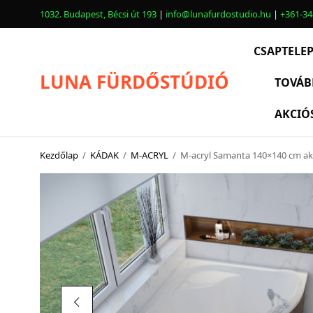
1032. Budapest, Bécsi út 193
|
info@lunafurdostudio.hu
|
+361-34
CSAPTELE
LUNA FÜRDŐSTÚDIÓ
TOVÁB
AKCIÓ
CSAPTELEPEK
SZANITEREK
Kezdőlap
/
KÁDAK
/
M-ACRYL
/
M-acryl Samanta 140×140 cm akri
SCHWAB
KÁDAK
KABINOK – TÁLCÁK
TOVÁBBI TERMÉKEK
BEMUTATÓTERMÜNK KÉPEKBEN