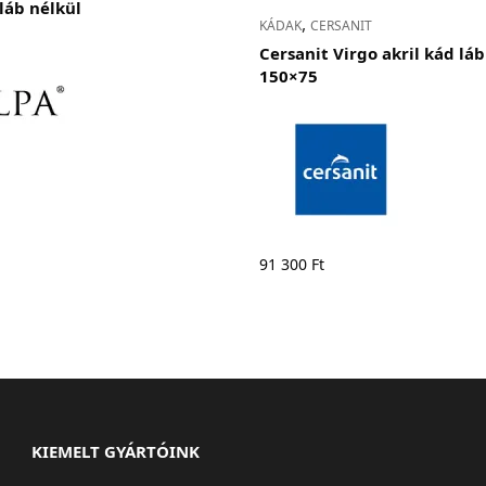
 láb nélkül
,
KÁDAK
CERSANIT
Cersanit Virgo akril kád lá
150×75
91 300
Ft
KIEMELT GYÁRTÓINK