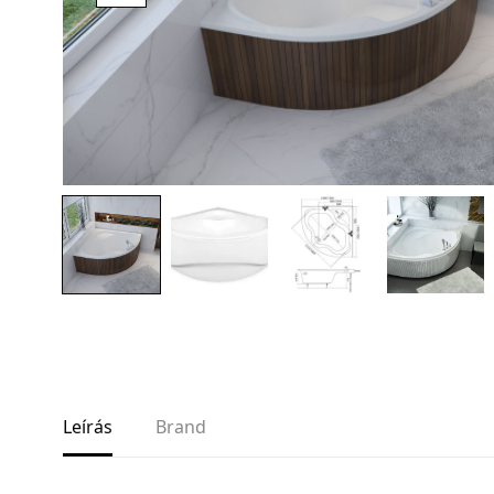
AKCIÓS TERMÉKEK
Adatvédelem
Garancia érvényesítése
Általános Szerződési Feltételek
Szállítási információk
Copyright © 2021
Premium WordPress Themes
. All rights reserve
Leírás
Brand