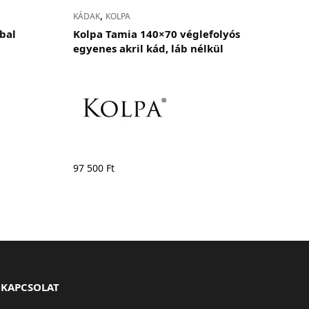
,
KÁDAK
KOLPA
bbal
Kolpa Tamia 140×70 véglefolyós
egyenes akril kád, láb nélkül
97 500
Ft
KAPCSOLAT