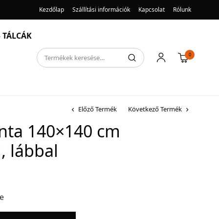
Kezdőlap
Szállítási információk
Kapcsolat
Rólunk
 TÁLCÁK
0
Előző Termék
Következő Termék
nta 140×140 cm
, lábbal
re