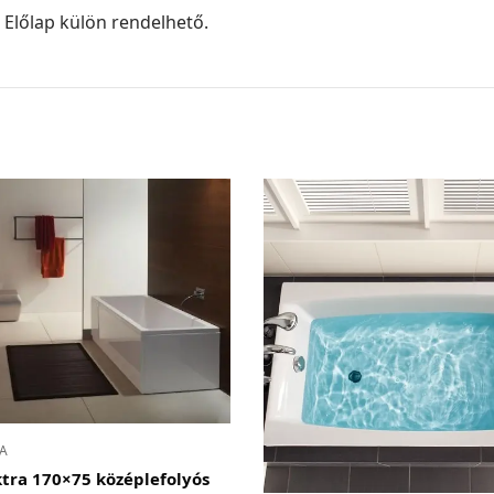
 Előlap külön rendelhető.
A
ktra 170×75 középlefolyós