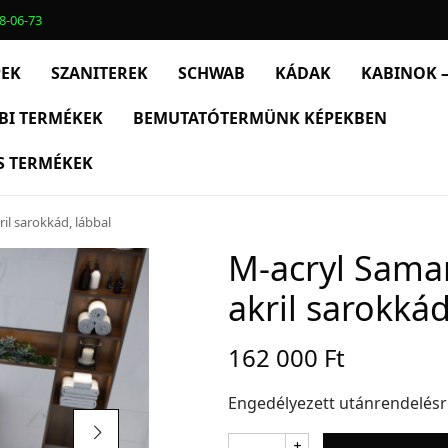
8-06-73
PEK
SZANITEREK
SCHWAB
KÁDAK
KABINOK –
BI TERMÉKEK
BEMUTATÓTERMÜNK KÉPEKBEN
S TERMÉKEK
l sarokkád, lábbal
M-acryl Sama
akril sarokkád
162 000
Ft
Engedélyezett utánrendelés