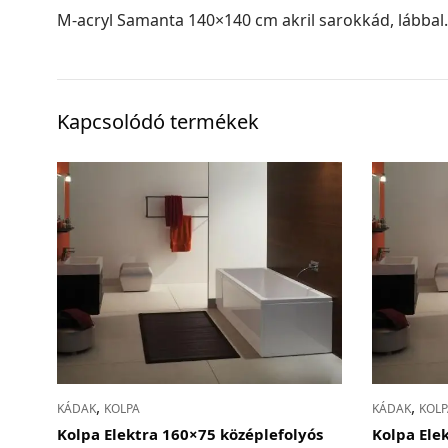
M-acryl Samanta 140×140 cm akril sarokkád, lábbal.
Kapcsolódó termékek
,
,
KÁDAK
KOLPA
KÁDAK
KOLP
Kolpa Elektra 160×75 középlefolyós
Kolpa Ele