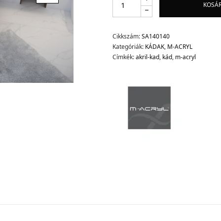
KOSÁ
Cikkszám:
SA140140
Kategóriák:
KÁDAK
,
M-ACRYL
Címkék:
akril-kad
,
kád
,
m-acryl
d.