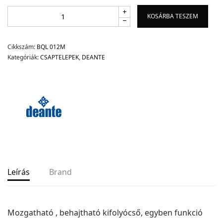
KOSÁRBA TESZEM
Cikkszám:
BQL 012M
Kategóriák:
CSAPTELEPEK
,
DEANTE
Leírás
Brand
Mozgatható , behajtható kifolyócső, egyben funkció