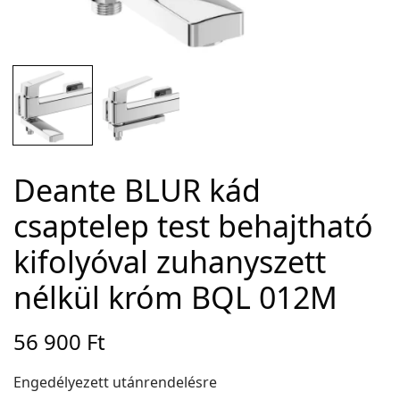
Adatvédelem
Garancia érvényesítése
Általános Szerződési Feltételek
Szállítási információk
Deante BLUR kád
Copyright © 2021
Premium WordPress Themes
. All rights reserved.
csaptelep test behajtható
kifolyóval zuhanyszett
nélkül króm BQL 012M
56 900
Ft
Engedélyezett utánrendelésre