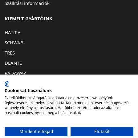
Szállítási információk
KIEMELT GYÁRTÓINK
HATRIA
SCHWAB
TRES
DEANTE
RADAWAY
KAPCSOLAT
Cookiekat használunk
Ezt elküldhetjük látogatóink adatainak elemzésére, webhelyünk
1032. Budapest, Bécsi út 193
fejlesztésére, személyre szabott tartalom megjelenítésére és nagyszerű
webhely-élmény biztosítására. Ha többet szeretne tudni az általunk
info@lunafurdostudio.hu
használt cookies, nyissa meg a beállításokat.
061-348-06-73
Mindent elfogad
Elutasít