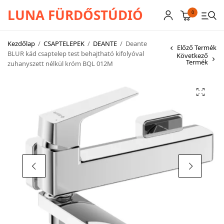
LUNA FÜRDŐSTÚDIÓ
0
Kezdőlap
/
CSAPTELEPEK
/
DEANTE
/
Deante
Előző Termék
BLUR kád csaptelep test behajtható kifolyóval
Következő
Termék
zuhanyszett nélkül króm BQL 012M
CSAPTELEPEK
SZANITEREK
SCHWAB
KÁDAK
KABINOK – TÁLCÁK
TOVÁBBI TERMÉKEK
BEMUTATÓTERMÜNK KÉPEKBEN
AKCIÓS TERMÉKEK