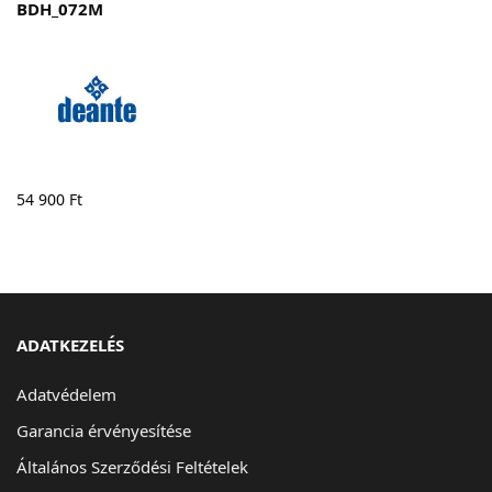
BDH_072M
54 900
Ft
ADATKEZELÉS
Adatvédelem
Garancia érvényesítése
Általános Szerződési Feltételek