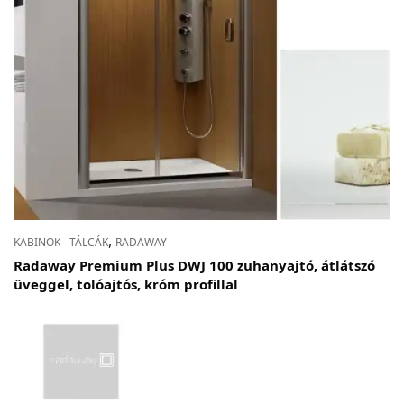
Adatvédelem
Garancia érvényesítése
Általános Szerződési Feltételek
Szállítási információk
Copyright © 2021
Premium WordPress Themes
. All rights reserved.
,
KABINOK - TÁLCÁK
RADAWAY
Radaway Premium Plus DWJ 100 zuhanyajtó, átlátszó
üveggel, tolóajtós, króm profillal