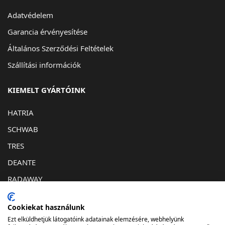
Adatvédelem
Garancia érvényesítése
Általános Szerződési Feltételek
Szállítási információk
KIEMELT GYÁRTÓINK
HATRIA
SCHWAB
TRES
DEANTE
RADAWAY
KAPCSOLAT
Cookiekat használunk
Ezt elküldhetjük látogatóink adatainak elemzésére, webhelyünk