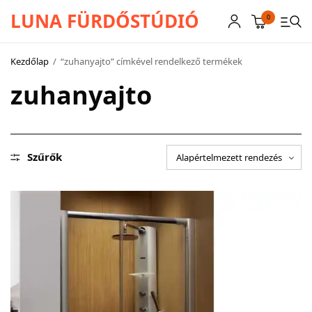
LUNA FÜRDŐSTÚDIÓ
0
Kezdőlap
/
“zuhanyajto” címkével rendelkező termékek
zuhanyajto
CSAPTELEPEK
SZANITEREK
SCHWAB
Szűrők
KÁDAK
KABINOK – TÁLCÁK
TOVÁBBI TERMÉKEK
BEMUTATÓTERMÜNK KÉPEKBEN
AKCIÓS TERMÉKEK