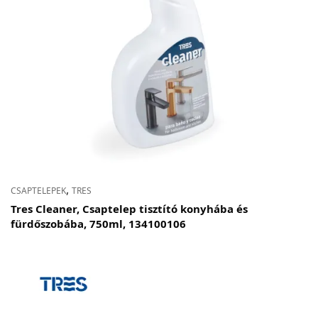
Adatvédelem
Garancia érvényesítése
Általános Szerződési Feltételek
Szállítási információk
Copyright © 2021
Premium WordPress Themes
. All rights reserved.
,
CSAPTELEPEK
TRES
Tres Cleaner, Csaptelep tisztító konyhába és
fürdőszobába, 750ml, 134100106