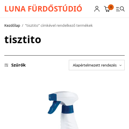
LUNA FÜRDŐSTÚDIÓ
0
Kezdőlap
/
“tisztito” címkével rendelkező termékek
tisztito
CSAPTELEPEK
SZANITEREK
SCHWAB
Szűrők
KÁDAK
KABINOK – TÁLCÁK
TOVÁBBI TERMÉKEK
BEMUTATÓTERMÜNK KÉPEKBEN
AKCIÓS TERMÉKEK