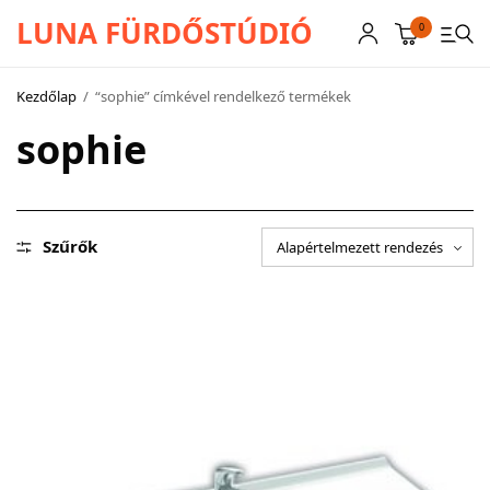
LUNA FÜRDŐSTÚDIÓ
0
Kezdőlap
/
“sophie” címkével rendelkező termékek
sophie
CSAPTELEPEK
SZANITEREK
SCHWAB
Szűrők
KÁDAK
KABINOK – TÁLCÁK
TOVÁBBI TERMÉKEK
BEMUTATÓTERMÜNK KÉPEKBEN
AKCIÓS TERMÉKEK