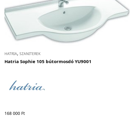
Adatvédelem
Garancia érvényesítése
Általános Szerződési Feltételek
Szállítási információk
,
HATRIA
SZANITEREK
Hatria Sophie 105 bútormosdó YU9001
Copyright © 2021
Premium WordPress Themes
. All rights reserved.
168 000
Ft