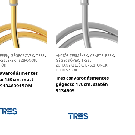
,
,
,
,
,
EPEK
GÉGECSÖVEK
TRES
AKCIÓS TERMÉKEK
CSAPTELEPEK
,
,
ELLÉKEK - SZIFONOK,
GÉGECSÖVEK
TRES
TŐK
ZUHANYKELLÉKEK - SZIFONOK,
LEERESZTŐK
savarodásmentes
Tres csavarodásmentes
ő 150cm, matt
gégecső 170cm, szatén
, 913460915OM
9134609