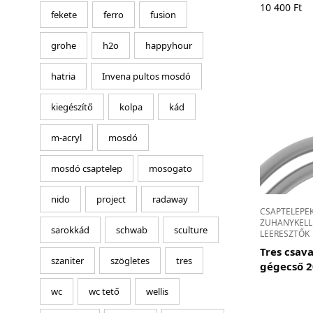
10 400
Ft
fekete
ferro
fusion
grohe
h2o
happyhour
hatria
Invena pultos mosdó
kiegészítő
kolpa
kád
m-acryl
mosdó
mosdó csaptelep
mosogato
nido
project
radaway
CSAPTELEPE
ZUHANYKELLÉ
sarokkád
schwab
sculture
LEERESZTŐK
Tres csav
szaniter
szögletes
tres
gégecső 
wc
wc tető
wellis