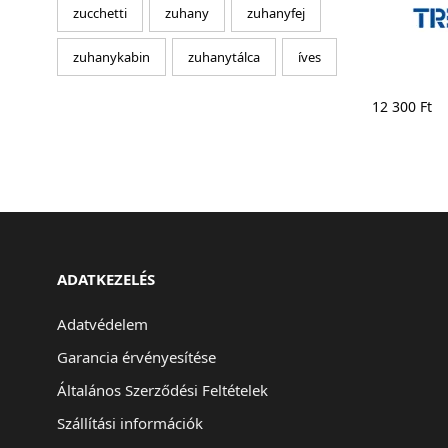
zucchetti
zuhany
zuhanyfej
zuhanykabin
zuhanytálca
íves
12 300
Ft
ADATKEZELÉS
Adatvédelem
Garancia érvényesítése
Általános Szerződési Feltételek
Szállítási információk