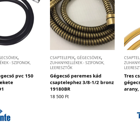
,
,
,
GECSÖVEK
CSAPTELEPEK
GÉGECSÖVEK
CSAPTEL
KEK - SZIFONOK,
ZUHANYKELLÉKEK - SZIFONOK,
ZUHANYK
LEERESZTŐK
LEERESZ
gecső pvc 150
Gégecső peremes kád
Tres c
d.
ekete
csaptelephez 3/8-1/2 bronz
gégecs
D1
19180BR
arany
18 500
Ft