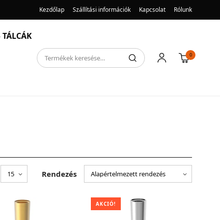
Kezdőlap
Szállítási információk
Kapcsolat
Rólunk
 TÁLCÁK
0
Rendezés
AKCIÓ!