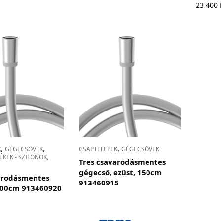
23 400
,
,
,
K
GÉGECSÖVEK
CSAPTELEPEK
GÉGECSÖVEK
KEK - SZIFONOK,
Tres csavarodásmentes
gégecső, ezüst, 150cm
arodásmentes
913460915
200cm 913460920