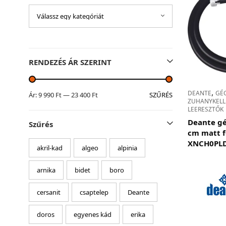
AKCIÓS TERMÉKEK
Adatvédelem
RENDEZÉS ÁR SZERINT
Garancia érvényesítése
Általános Szerződési Feltételek
,
Szállítási információk
DEANTE
GÉ
SZŰRÉS
Ár:
9 990 Ft
—
23 400 Ft
ZUHANYKELLÉ
LEERESZTŐK
Deante gé
Szűrés
Copyright © 2021
Premium WordPress Themes
. All rights reserve
cm matt f
XNCH0PL
akril-kad
algeo
alpinia
arnika
bidet
boro
cersanit
csaptelep
Deante
doros
egyenes kád
erika