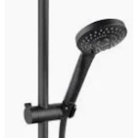
Adatvédelem
Garancia érvényesítése
Általános Szerződési Feltételek
Szállítási információk
Copyright © 2021
Premium WordPress Themes
. All rights reserved.