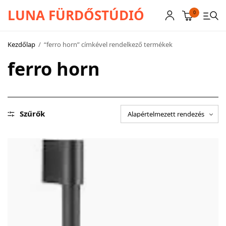
LUNA FÜRDŐSTÚDIÓ
0
Kezdőlap
/
“ferro horn” címkével rendelkező termékek
ferro horn
CSAPTELEPEK
SZANITEREK
SCHWAB
Szűrők
KÁDAK
KABINOK – TÁLCÁK
TOVÁBBI TERMÉKEK
BEMUTATÓTERMÜNK KÉPEKBEN
AKCIÓS TERMÉKEK