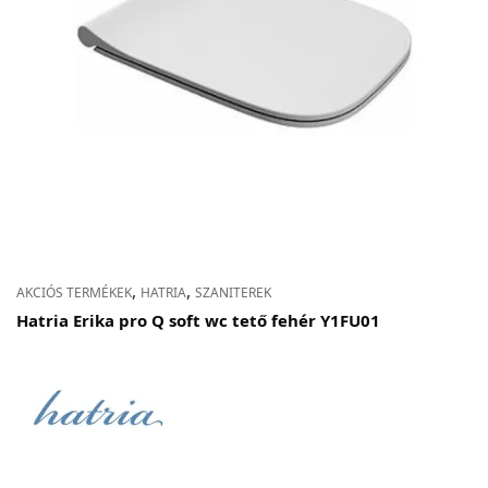
Adatvédelem
Garancia érvényesítése
Általános Szerződési Feltételek
Szállítási információk
Copyright © 2021
Premium WordPress Themes
. All rights reserved.
,
,
AKCIÓS TERMÉKEK
HATRIA
SZANITEREK
Hatria Erika pro Q soft wc tető fehér Y1FU01