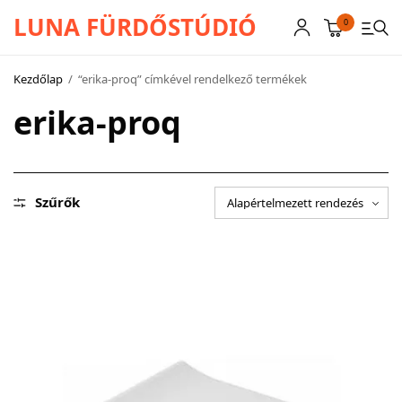
LUNA FÜRDŐSTÚDIÓ
0
Kezdőlap
/
“erika-proq” címkével rendelkező termékek
erika-proq
CSAPTELEPEK
SZANITEREK
SCHWAB
Szűrők
KÁDAK
KABINOK – TÁLCÁK
TOVÁBBI TERMÉKEK
BEMUTATÓTERMÜNK KÉPEKBEN
AKCIÓS TERMÉKEK