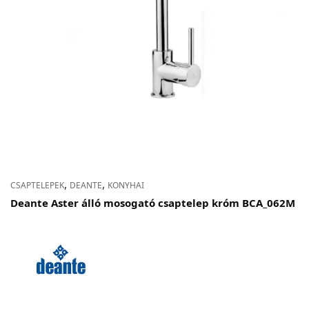
Adatvédelem
Garancia érvényesítése
Általános Szerződési Feltételek
Szállítási információk
Copyright © 2021
Premium WordPress Themes
. All rights reserved.
,
,
CSAPTELEPEK
DEANTE
KONYHAI
Deante Aster álló mosogató csaptelep króm BCA_062M