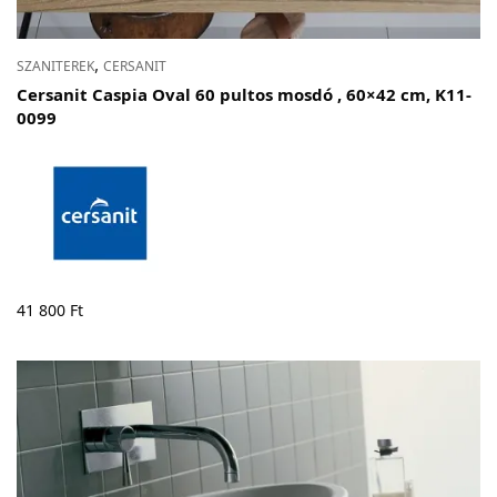
,
SZANITEREK
CERSANIT
Cersanit Caspia Oval 60 pultos mosdó , 60×42 cm, K11-
0099
41 800
Ft