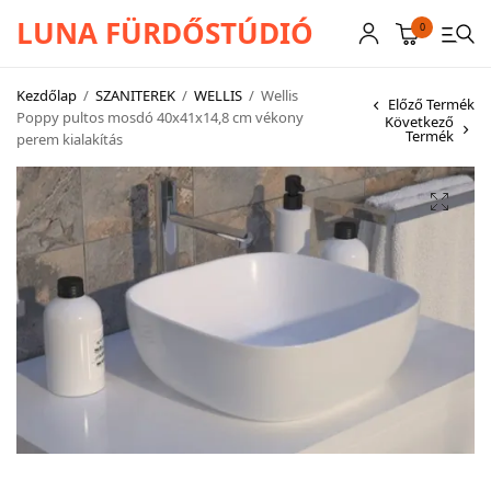
LUNA FÜRDŐSTÚDIÓ
0
Kezdőlap
/
SZANITEREK
/
WELLIS
/
Wellis
Előző Termék
Poppy pultos mosdó 40x41x14,8 cm vékony
Következő
Termék
perem kialakítás
CSAPTELEPEK
SZANITEREK
SCHWAB
KÁDAK
KABINOK – TÁLCÁK
TOVÁBBI TERMÉKEK
BEMUTATÓTERMÜNK KÉPEKBEN
AKCIÓS TERMÉKEK