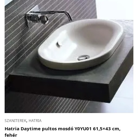
,
SZANITEREK
HATRIA
Hatria Daytime pultos mosdó Y0YU01 61,5×43 cm,
fehér