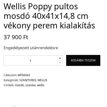
Wellis Poppy pultos
mosdó 40x41x14,8 cm
Adatvédelem
vékony perem kialakítás
Garancia érvényesítése
Általános Szerződési Feltételek
37 900
Ft
Szállítási információk
Engedélyezett utánrendelésre
Copyright © 2021
Premium WordPress Themes
. All rights reserved.
KOSÁRBA TESZEM
Cikkszám:
WF00043
Kategóriák:
SZANITEREK
,
WELLIS
Címkék:
mosdó
,
szaniter
,
wellis