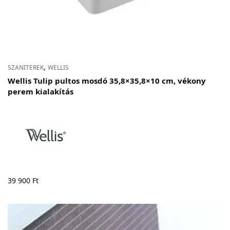
,
SZANITEREK
WELLIS
Wellis Tulip pultos mosdó 35,8×35,8×10 cm, vékony
perem kialakítás
39 900
Ft