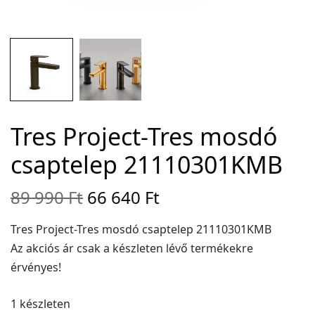
Adatvédelem
Garancia érvényesítése
Általános Szerződési Feltételek
Szállítási információk
Tres Project-Tres mosdó
Copyright © 2021
Premium WordPress Themes
. All rights reserved.
csaptelep 21110301KMB
Original
Current
89 990
Ft
66 640
Ft
price
price is:
was: 89
66
Tres Project-Tres mosdó csaptelep 21110301KMB
990 Ft.
640 Ft.
Az akciós ár csak a készleten lévő termékekre
érvényes!
1 készleten