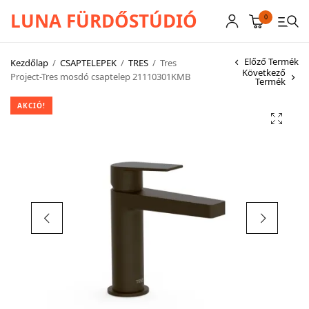
LUNA FÜRDŐSTÚDIÓ
0
Előző Termék
Kezdőlap
/
CSAPTELEPEK
/
TRES
/
Tres
Következő
Project-Tres mosdó csaptelep 21110301KMB
Termék
CSAPTELEPEK
AKCIÓ!
SZANITEREK
SCHWAB
KÁDAK
KABINOK – TÁLCÁK
TOVÁBBI TERMÉKEK
BEMUTATÓTERMÜNK KÉPEKBEN
AKCIÓS TERMÉKEK