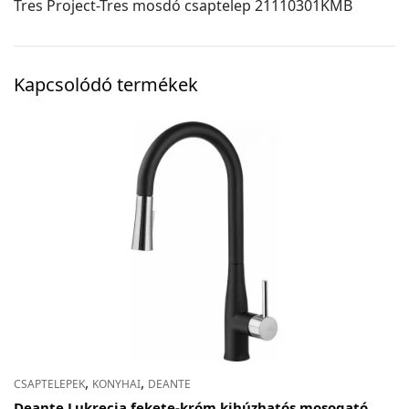
Tres Project-Tres mosdó csaptelep 21110301KMB
Kapcsolódó termékek
,
,
CSAPTELEPEK
KONYHAI
DEANTE
Deante Lukrecja fekete-króm kihúzhatós mosogató