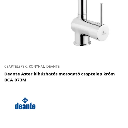
,
,
CSAPTELEPEK
KONYHAI
DEANTE
Deante Aster kihúzhatós mosogató csaptelep króm
BCA_073M