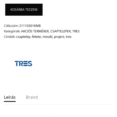
KOSÁRBA TESZEM
Cikkszám:
21110301KMB
Kategóriák:
AKCIÓS TERMÉKEK
,
CSAPTELEPEK
,
TRES
Címkék:
csaptelep
,
fekete
,
mosdó
,
project
,
tres
Leírás
Brand