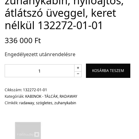
zuhanykabin, nyílóajtós,
átlátszó üveggel, keret
nélkül 132272-01-01
336 000
Ft
Engedélyezett utánrendelésre
KOSÁRBA TESZEM
Cikkszám:
132272-01-01
Kategóriák:
KABINOK - TÁLCÁK
,
RADAWAY
Címkék:
radaway
,
szögletes
,
zuhanykabin