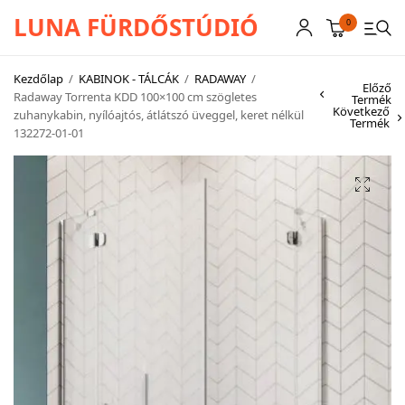
LUNA FÜRDŐSTÚDIÓ
0
Kezdőlap
/
KABINOK - TÁLCÁK
/
RADAWAY
/
Előző
Radaway Torrenta KDD 100×100 cm szögletes
Termék
Következő
zuhanykabin, nyílóajtós, átlátszó üveggel, keret nélkül
CSAPTELEPEK
Termék
132272-01-01
SZANITEREK
SCHWAB
KÁDAK
KABINOK – TÁLCÁK
TOVÁBBI TERMÉKEK
BEMUTATÓTERMÜNK KÉPEKBEN
AKCIÓS TERMÉKEK