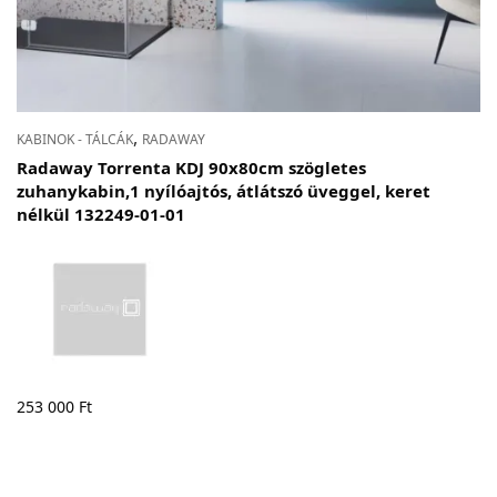
,
KABINOK - TÁLCÁK
RADAWAY
Radaway Torrenta KDJ 90x80cm szögletes
zuhanykabin,1 nyílóajtós, átlátszó üveggel, keret
nélkül 132249-01-01
253 000
Ft