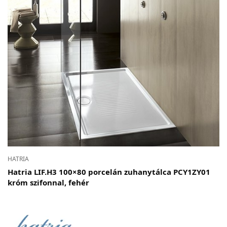
HATRIA
Hatria LIF.H3 100×80 porcelán zuhanytálca PCY1ZY01
króm szifonnal, fehér