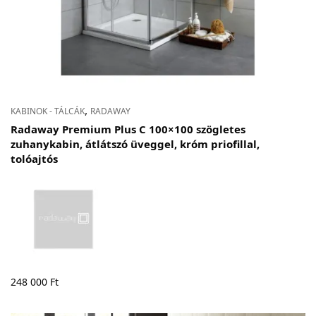
,
KABINOK - TÁLCÁK
RADAWAY
Radaway Premium Plus C 100×100 szögletes
zuhanykabin, átlátszó üveggel, króm priofillal,
tolóajtós
248 000
Ft