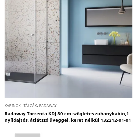
,
KABINOK - TÁLCÁK
RADAWAY
Radaway Torrenta KDJ 80 cm szögletes zuhanykabin,1
nyílóajtós, átlátszó üveggel, keret nélkül 132212-01-01