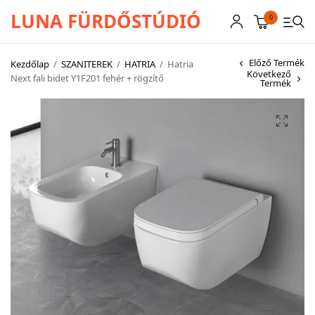
LUNA FÜRDŐSTÚDIÓ
0
Előző Termék
Kezdőlap
/
SZANITEREK
/
HATRIA
/
Hatria
Következő
Next fali bidet Y1F201 fehér + rögzítő
Termék
CSAPTELEPEK
SZANITEREK
SCHWAB
KÁDAK
KABINOK – TÁLCÁK
TOVÁBBI TERMÉKEK
BEMUTATÓTERMÜNK KÉPEKBEN
AKCIÓS TERMÉKEK