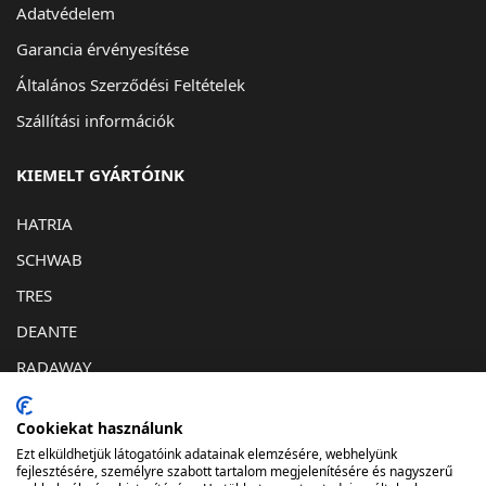
Adatvédelem
Garancia érvényesítése
Általános Szerződési Feltételek
Szállítási információk
KIEMELT GYÁRTÓINK
HATRIA
SCHWAB
TRES
DEANTE
RADAWAY
KAPCSOLAT
Cookiekat használunk
Ezt elküldhetjük látogatóink adatainak elemzésére, webhelyünk
1032. Budapest, Bécsi út 193
fejlesztésére, személyre szabott tartalom megjelenítésére és nagyszerű