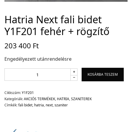
Hatria Next fali bidet
Adatvédelem
Y1F201 fehér + rögzítő
Garancia érvényesítése
Általános Szerződési Feltételek
203 400
Ft
Szállítási információk
Engedélyezett utánrendelésre
Copyright © 2021
Premium WordPress Themes
. All rights reserved.
KOSÁRBA TESZEM
Cikkszám:
Y1F201
Kategóriák:
AKCIÓS TERMÉKEK
,
HATRIA
,
SZANITEREK
Címkék:
fali bidet
,
hatria
,
next
,
szaniter