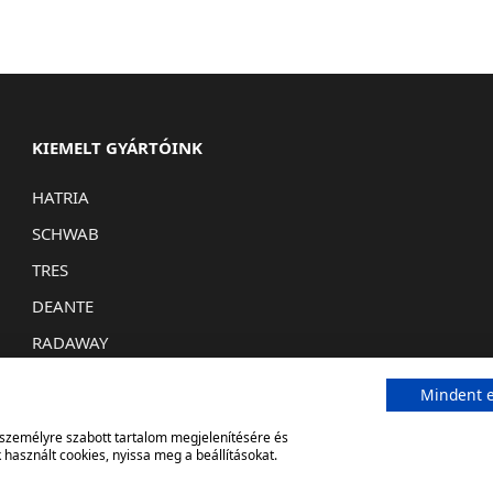
KIEMELT GYÁRTÓINK
HATRIA
SCHWAB
TRES
DEANTE
RADAWAY
Mindent e
, személyre szabott tartalom megjelenítésére és
használt cookies, nyissa meg a beállításokat.