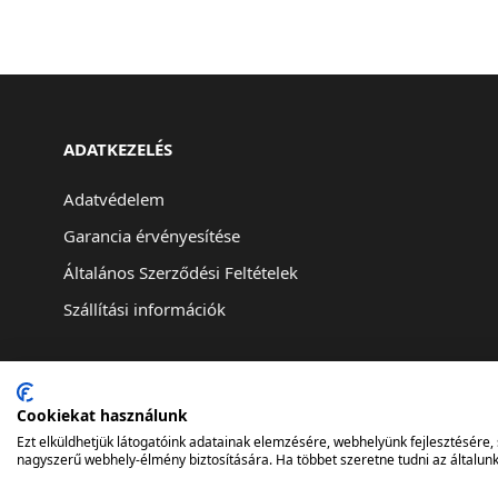
ADATKEZELÉS
Adatvédelem
Garancia érvényesítése
Általános Szerződési Feltételek
Szállítási információk
Cookiekat használunk
Ezt elküldhetjük látogatóink adatainak elemzésére, webhelyünk fejlesztésére
nagyszerű webhely-élmény biztosítására. Ha többet szeretne tudni az általunk 