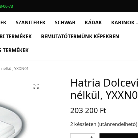
8-06-73
PEK
SZANITEREK
SCHWAB
KÁDAK
KABINOK –
BI TERMÉKEK
BEMUTATÓTERMÜNK KÉPEKBEN
S TERMÉKEK
ő nélkül, YXXN01
Hatria Dolcevi
nélkül, YXXN
203 200
Ft
2 készleten (utánrendelhető)