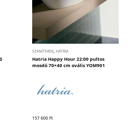
,
SZANITEREK
HATRIA
ső
Hatria Happy Hour 22:00 pultos
mosdó 70×40 cm ovális YOM901
157 600
Ft