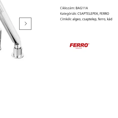
Cikkszám:
BAG11A
Kategóriák:
CSAPTELEPEK
,
FERRO
Címkék:
algeo
,
csaptelep
,
ferro
,
kád
d.