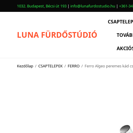
1032. Budapest, Bécsi út 193
|
info@lunafurdostudio.hu
|
+361-34
CSAPTELE
LUNA FÜRDŐSTÚDIÓ
TOVÁB
AKCIÓ
CSAPTELEPEK
SZANITEREK
Kezdőlap
/
CSAPTELEPEK
/
FERRO
/
Ferro Algeo peremes kád c
SCHWAB
KÁDAK
KABINOK – TÁLCÁK
TOVÁBBI TERMÉKEK
BEMUTATÓTERMÜNK KÉPEKBEN