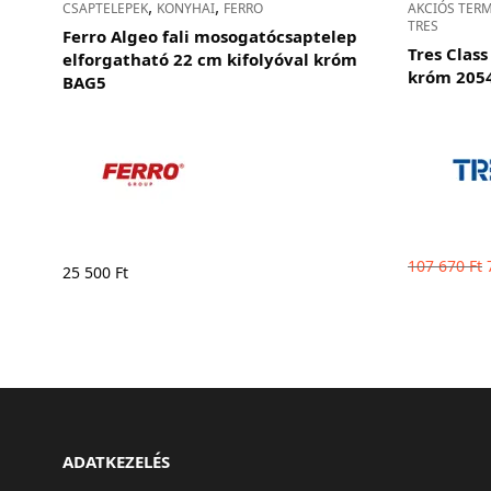
,
,
CSAPTELEPEK
KONYHAI
FERRO
AKCIÓS TER
TRES
Ferro Algeo fali mosogatócsaptelep
Tres Clas
elforgatható 22 cm kifolyóval króm
króm 205
BAG5
107 670
Ft
25 500
Ft
ADATKEZELÉS