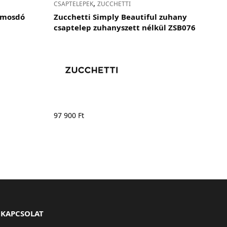
,
CSAPTELEPEK
ZUCCHETTI
l mosdó
Zucchetti Simply Beautiful zuhany
csaptelep zuhanyszett nélkül ZSB076
97 900
Ft
KAPCSOLAT