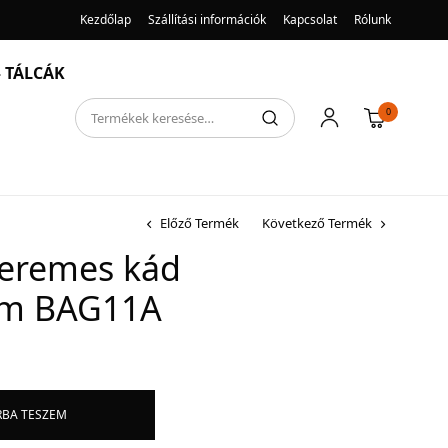
Kezdőlap
Szállítási információk
Kapcsolat
Rólunk
 TÁLCÁK
0
Előző Termék
Következő Termék
peremes kád
óm BAG11A
RBA TESZEM