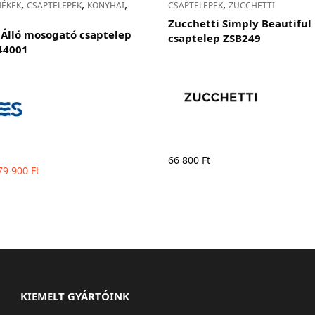
,
,
,
,
MÉKEK
CSAPTELEPEK
KONYHAI
CSAPTELEPEK
ZUCCHETTI
Zucchetti Simply Beautifu
s Álló mosogató csaptelep
csaptelep ZSB249
44001
66 800
Ft
Original
Current
79 900
Ft
price
price
was:
is: 79
107
900 Ft.
670 Ft.
KIEMELT GYÁRTÓINK