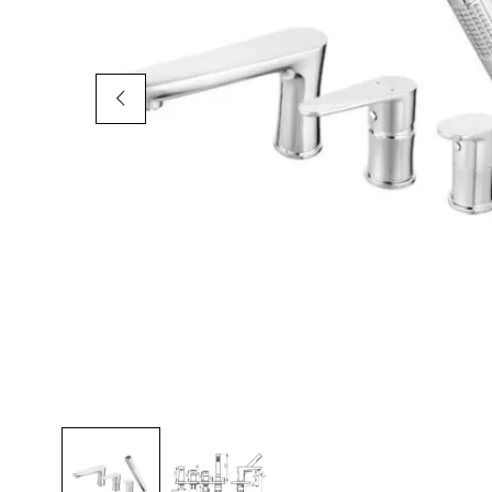
AKCIÓS TERMÉKEK
Adatvédelem
Garancia érvényesítése
Általános Szerződési Feltételek
Szállítási információk
Copyright © 2021
Premium WordPress Themes
. All rights reserve