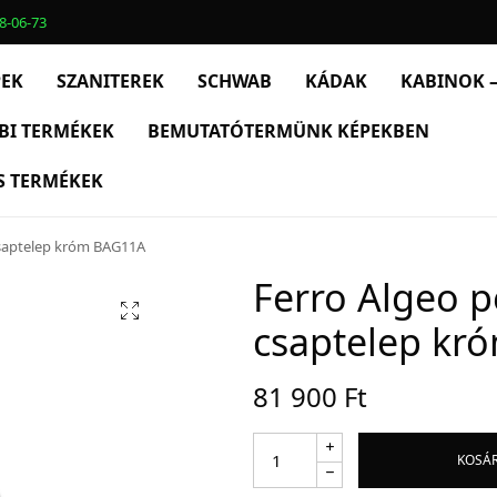
8-06-73
PEK
SZANITEREK
SCHWAB
KÁDAK
KABINOK –
BI TERMÉKEK
BEMUTATÓTERMÜNK KÉPEKBEN
S TERMÉKEK
saptelep króm BAG11A
Ferro Algeo 
csaptelep kr
81 900
Ft
KOSÁ