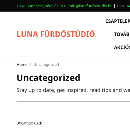
1032. Budapest, Bécsi út 193
|
info@lunafurdostudio.hu
|
+361-34
CSAPTELE
LUNA FÜRDŐSTÚDIÓ
TOVÁB
AKCIÓ
CSAPTELEPEK
SZANITEREK
Home
/
Uncategorized
SCHWAB
Uncategorized
KÁDAK
Stay up to date, get inspired, read tips and w
KABINOK – TÁLCÁK
TOVÁBBI TERMÉKEK
UNCATEGORIZED
BEMUTATÓTERMÜNK KÉPEKBEN