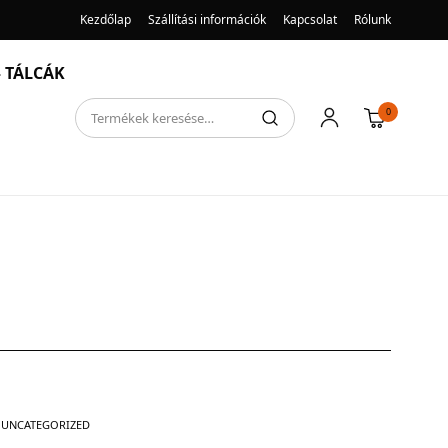
Kezdőlap
Szállítási információk
Kapcsolat
Rólunk
 TÁLCÁK
0
UNCATEGORIZED