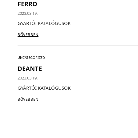
FERRO
AKCIÓS TERMÉKEK
2023.03.19.
GYÁRTÓI KATALÓGUSOK
Adatvédelem
BŐVEBBEN
Garancia érvényesítése
Általános Szerződési Feltételek
Szállítási információk
UNCATEGORIZED
DEANTE
Copyright © 2021
Premium WordPress Themes
. All rights reserve
2023.03.19.
GYÁRTÓI KATALÓGUSOK
BŐVEBBEN