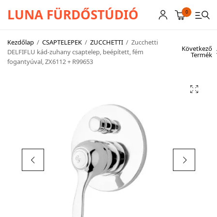
LUNA FÜRDŐSTÚDIÓ
0
Kezdőlap
/
CSAPTELEPEK
/
ZUCCHETTI
/
Zucchetti
Következő
DELFIFLU kád-zuhany csaptelep, beépített, fém
Termék
fogantyúval, ZX6112 + R99653
CSAPTELEPEK
SZANITEREK
SCHWAB
KÁDAK
KABINOK – TÁLCÁK
TOVÁBBI TERMÉKEK
BEMUTATÓTERMÜNK KÉPEKBEN
AKCIÓS TERMÉKEK