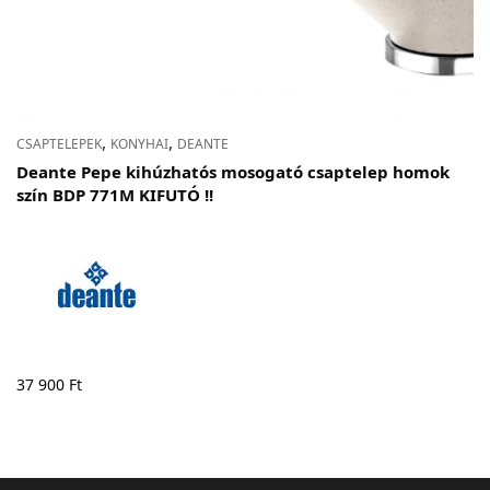
,
,
CSAPTELEPEK
KONYHAI
DEANTE
Deante Pepe kihúzhatós mosogató csaptelep homok
szín BDP 771M KIFUTÓ !!
37 900
Ft