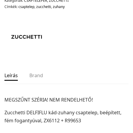
Kategóriák:
CSAPTELEPEK
,
ZUCCHETTI
Címkék:
csaptelep
,
zucchetti
,
zuhany
Leírás
Brand
MEGSZŰNT SZÉRIA! NEM RENDELHETŐ!
Zucchetti DELFIFLU kád-zuhany csaptelep, beépített,
fém fogantyúval, ZX6112 + R99653