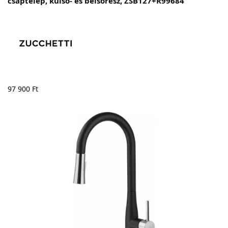
csaptelep, külső- és belsőrész, ZSB127+R99684
97 900
Ft