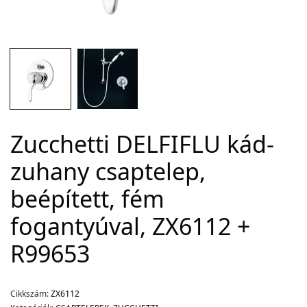
Adatvédelem
Garancia érvényesítése
Általános Szerződési Feltételek
Szállítási információk
Zucchetti DELFIFLU kád-
Copyright © 2021
Premium WordPress Themes
. All rights reserved.
zuhany csaptelep,
beépített, fém
fogantyúval, ZX6112 +
R99653
Cikkszám:
ZX6112