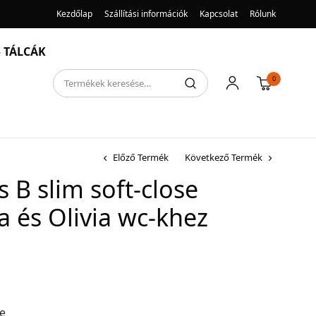
Kezdőlap
Szállítási információk
Kapcsolat
Rólunk
 TÁLCÁK
0
Előző Termék
Következő Termék
 B slim soft-close
a és Olivia wc-khez
re