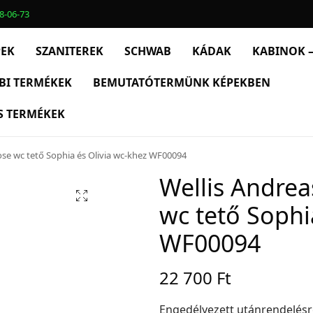
8-06-73
PEK
SZANITEREK
SCHWAB
KÁDAK
KABINOK –
BI TERMÉKEK
BEMUTATÓTERMÜNK KÉPEKBEN
S TERMÉKEK
lose wc tető Sophia és Olivia wc-khez WF00094
Wellis Andreas
wc tető Sophi
WF00094
22 700
Ft
Engedélyezett utánrendelés