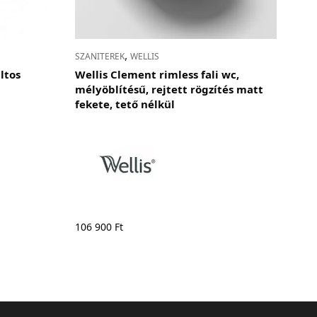
,
SZANITEREK
WELLIS
ltos
Wellis Clement rimless fali wc,
mélyöblítésű, rejtett rögzítés matt
fekete, tető nélkül
106 900
Ft