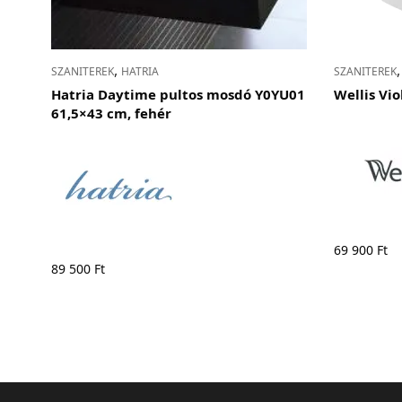
,
SZANITEREK
HATRIA
SZANITEREK
Hatria Daytime pultos mosdó Y0YU01
Wellis Vio
61,5×43 cm, fehér
69 900
Ft
89 500
Ft