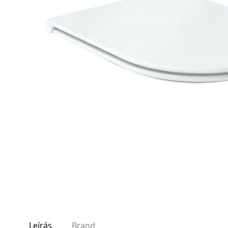
AKCIÓS TERMÉKEK
Adatvédelem
Garancia érvényesítése
Általános Szerződési Feltételek
Szállítási információk
Copyright © 2021
Premium WordPress Themes
. All rights reserve
Leírás
Brand