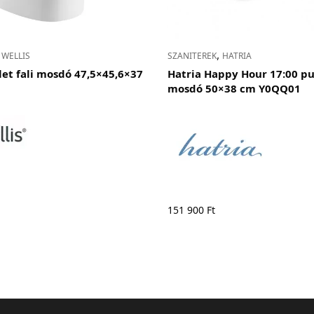
,
,
WELLIS
SZANITEREK
HATRIA
let fali mosdó 47,5×45,6×37
Hatria Happy Hour 17:00 pu
mosdó 50×38 cm Y0QQ01
151 900
Ft