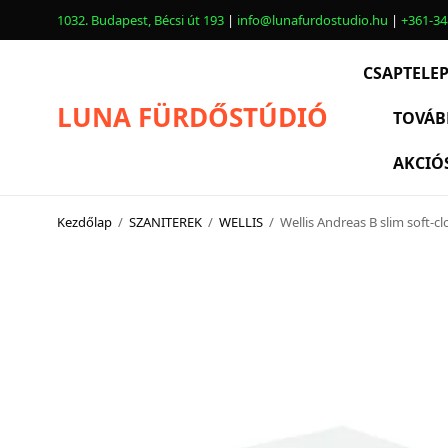
1032. Budapest, Bécsi út 193
|
info@lunafurdostudio.hu
|
+361-34
CSAPTELE
LUNA FÜRDŐSTÚDIÓ
TOVÁB
AKCIÓ
CSAPTELEPEK
SZANITEREK
Kezdőlap
/
SZANITEREK
/
WELLIS
/
Wellis Andreas B slim soft-c
SCHWAB
KÁDAK
KABINOK – TÁLCÁK
TOVÁBBI TERMÉKEK
BEMUTATÓTERMÜNK KÉPEKBEN