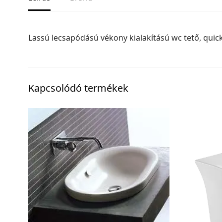
Lassú lecsapódású vékony kialakítású wc tető, quic
Kapcsolódó termékek