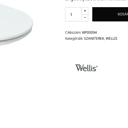
KOSÁ
Cikkszám:
WF00094
Kategóriák:
SZANITEREK
,
WELLIS
d.