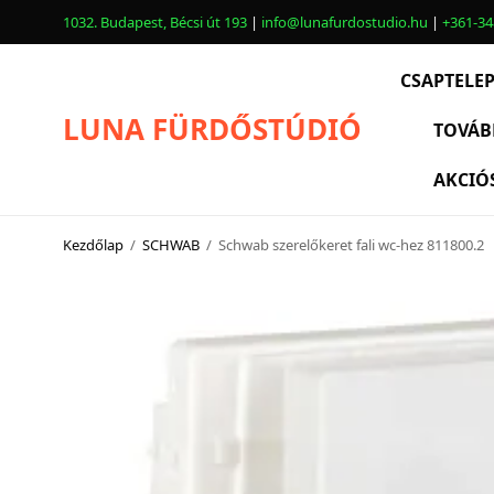
1032. Budapest, Bécsi út 193
|
info@lunafurdostudio.hu
|
+361-34
CSAPTELE
LUNA FÜRDŐSTÚDIÓ
TOVÁB
AKCIÓ
CSAPTELEPEK
SZANITEREK
Kezdőlap
/
SCHWAB
/
Schwab szerelőkeret fali wc-hez 811800.2
SCHWAB
KÁDAK
KABINOK – TÁLCÁK
TOVÁBBI TERMÉKEK
BEMUTATÓTERMÜNK KÉPEKBEN