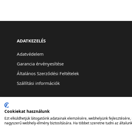
ADATKEZELÉS
Adatvédelem
Garancia érvényesítése
Általános Szerződési Feltételek
Szállítási információk
Cookiekat használunk
Ezt elküldhetjük látogatóink adatainak elemzésére, webhelyünk fejlesztésére
nagyszerű webhely-élmény biztosítására. Ha többet szeretne tudni az általunk 