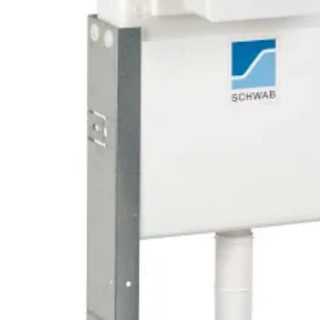
AKCIÓS TERMÉKEK
Adatvédelem
Garancia érvényesítése
Általános Szerződési Feltételek
Szállítási információk
Copyright © 2021
Premium WordPress Themes
. All rights reserve