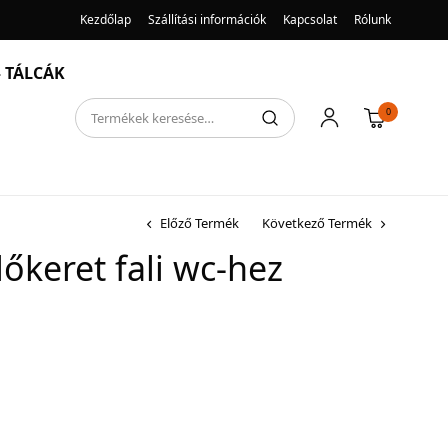
Kezdőlap
Szállítási információk
Kapcsolat
Rólunk
 TÁLCÁK
0
Előző Termék
Következő Termék
őkeret fali wc-hez