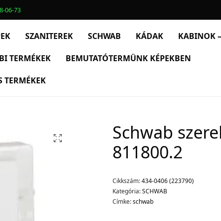
8-06-73
PEK
SZANITEREK
SCHWAB
KÁDAK
KABINOK –
BI TERMÉKEK
BEMUTATÓTERMÜNK KÉPEKBEN
S TERMÉKEK
Schwab szerel
811800.2
Cikkszám:
434-0406 (223790)
Kategória:
SCHWAB
Címke:
schwab