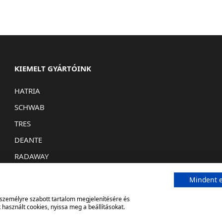
KIEMELT GYÁRTÓINK
HATRIA
SCHWAB
TRES
DEANTE
RADAWAY
Mindent e
, személyre szabott tartalom megjelenítésére és
használt cookies, nyissa meg a beállításokat.