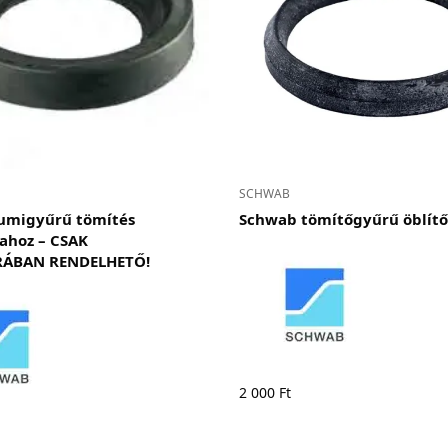
SCHWAB
umigyűrű tömítés
Schwab tömítőgyűrű öblítő
ahoz – CSAK
ÁBAN RENDELHETŐ!
2 000
Ft