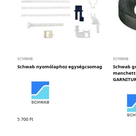
SCHWAB
SCHWAB
Schwab nyomólaphoz egységcsomag
Schwab g
manchett
GARNITUR
5 700
Ft