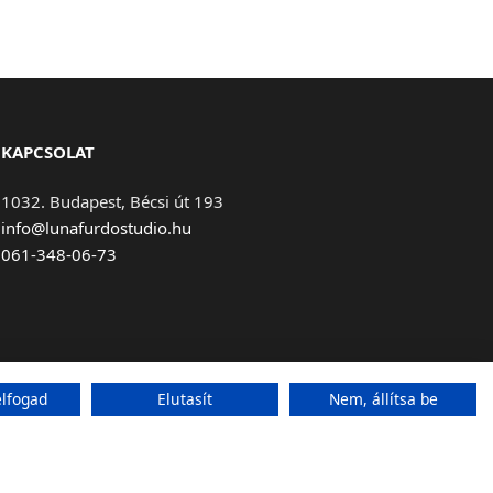
KAPCSOLAT
1032. Budapest, Bécsi út 193
info@lunafurdostudio.hu
061-348-06-73
lfogad
Elutasít
Nem, állítsa be