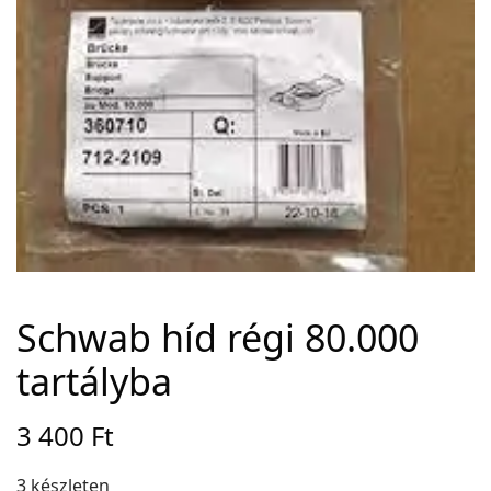
Adatvédelem
Garancia érvényesítése
Általános Szerződési Feltételek
Szállítási információk
Copyright © 2021
Premium WordPress Themes
. All rights reserved.
Schwab híd régi 80.000
tartályba
3 400
Ft
3 készleten