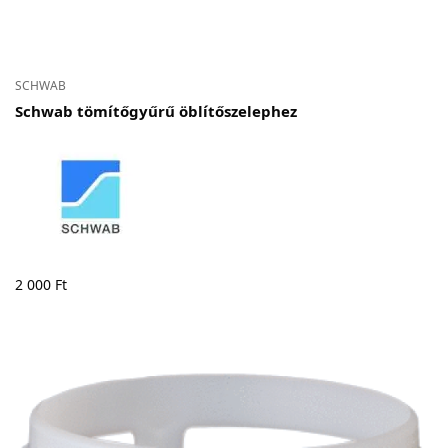
SCHWAB
Schwab tömítőgyűrű öblítőszelephez
2 000
Ft