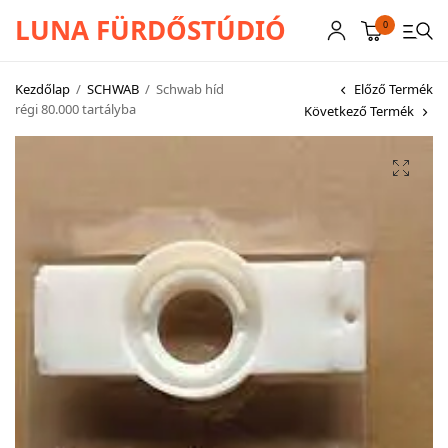
LUNA FÜRDŐSTÚDIÓ
0
Kezdőlap
/
SCHWAB
/
Schwab híd
Előző Termék
régi 80.000 tartályba
Következő Termék
CSAPTELEPEK
SZANITEREK
SCHWAB
KÁDAK
KABINOK – TÁLCÁK
TOVÁBBI TERMÉKEK
BEMUTATÓTERMÜNK KÉPEKBEN
AKCIÓS TERMÉKEK