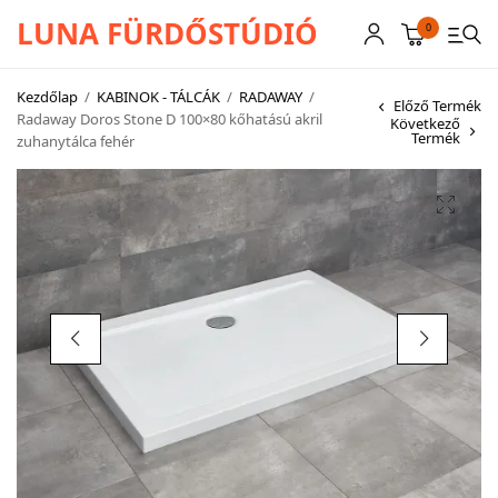
LUNA FÜRDŐSTÚDIÓ
0
Kezdőlap
/
KABINOK - TÁLCÁK
/
RADAWAY
/
Előző Termék
Radaway Doros Stone D 100×80 kőhatású akril
Következő
Termék
zuhanytálca fehér
CSAPTELEPEK
SZANITEREK
SCHWAB
KÁDAK
KABINOK – TÁLCÁK
TOVÁBBI TERMÉKEK
BEMUTATÓTERMÜNK KÉPEKBEN
AKCIÓS TERMÉKEK