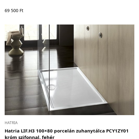
69 500
Ft
HATRIA
Hatria LIF.H3 100×80 porcelán zuhanytálca PCY1ZY01
króm szifonnal, fehér