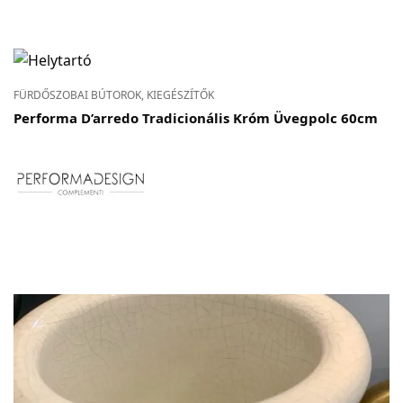
FÜRDŐSZOBAI BÚTOROK, KIEGÉSZÍTŐK
Performa D’arredo Tradicionális Króm Üvegpolc 60cm