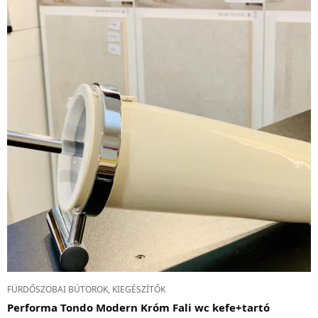
FÜRDŐSZOBAI BÚTOROK, KIEGÉSZÍTŐK
Performa Tondo Modern Króm Fali wc kefe+tartó