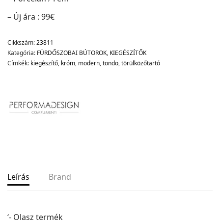
– Új ára : 99€
Adatvédelem
Cikkszám:
23811
Garancia érvényesítése
Kategória:
FÜRDŐSZOBAI BÚTOROK, KIEGÉSZÍTŐK
Általános Szerződési Feltételek
Címkék:
kiegészítő
,
króm
,
modern
,
tondo
,
törülközőtartó
Szállítási információk
Copyright © 2021
Premium WordPress Themes
. All rights reserved.
Leírás
Brand
‘- Olasz termék