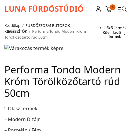
LUNA FÜRDŐSTÚDIÓ
0
Kezdőlap
/
FÜRDŐSZOBAI BÚTOROK,
Előző Termék
KIEGÉSZÍTŐK
/
Performa Tondo Modern Króm
Következő
Termék
Törölközőtartó rúd 50cm
CSAPTELEPEK
SZANITEREK
SCHWAB
Performa Tondo Modern
KÁDAK
Króm Törölközőtartó rúd
50cm
KABINOK – TÁLCÁK
TOVÁBBI TERMÉKEK
‘- Olasz termék
BEMUTATÓTERMÜNK KÉPEKBEN
– Modern Dizájn
AKCIÓS TERMÉKEK
– Porcelán / Fém