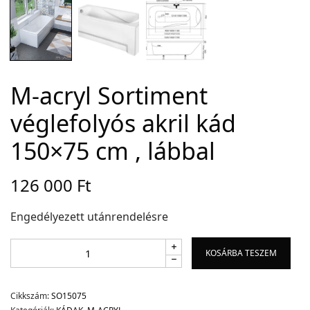
Adatvédelem
Garancia érvényesítése
Általános Szerződési Feltételek
M-acryl Sortiment
Szállítási információk
véglefolyós akril kád
150×75 cm , lábbal
Copyright © 2021
Premium WordPress Themes
. All rights reserved.
126 000
Ft
Engedélyezett utánrendelésre
KOSÁRBA TESZEM
Cikkszám:
SO15075