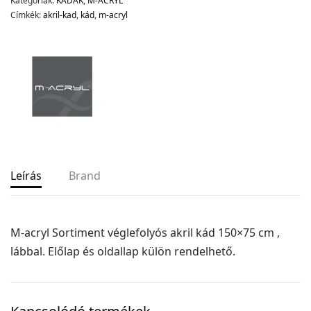
Kategóriák:
KÁDAK
,
M-ACRYL
Címkék:
akril-kad
,
kád
,
m-acryl
Leírás
Brand
M-acryl Sortiment véglefolyós akril kád 150×75 cm ,
lábbal. Előlap és oldallap külön rendelhető.