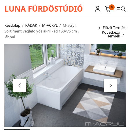
LUNA FÜRDŐSTÚDIÓ
0
Kezdőlap
/
KÁDAK
/
M-ACRYL
/
M-acryl
Előző Termék
Sortiment véglefolyós akril kád 150×75 cm ,
Következő
Termék
lábbal
CSAPTELEPEK
SZANITEREK
SCHWAB
KÁDAK
KABINOK – TÁLCÁK
TOVÁBBI TERMÉKEK
BEMUTATÓTERMÜNK KÉPEKBEN
AKCIÓS TERMÉKEK