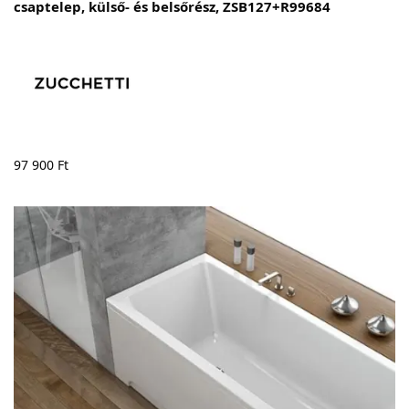
csaptelep, külső- és belsőrész, ZSB127+R99684
97 900
Ft