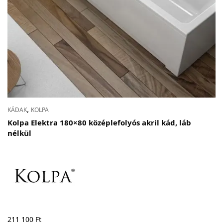
,
KÁDAK
KOLPA
Kolpa Elektra 180×80 középlefolyós akril kád, láb
nélkül
211 100
Ft