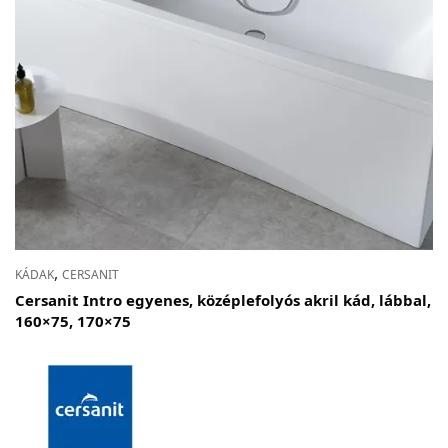
,
KÁDAK
CERSANIT
Cersanit Intro egyenes, középlefolyós akril kád, lábbal,
160×75, 170×75