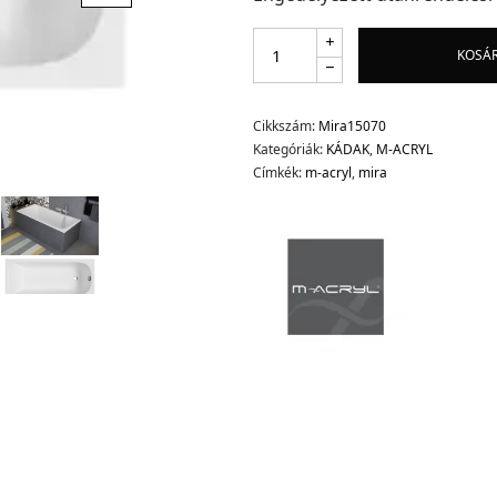
KOSÁ
Cikkszám:
Mira15070
Kategóriák:
KÁDAK
,
M-ACRYL
Címkék:
m-acryl
,
mira
d.