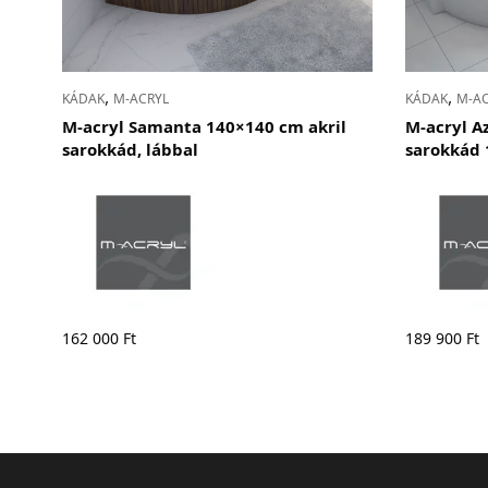
,
,
KÁDAK
M-ACRYL
KÁDAK
M-A
M-acryl Samanta 140×140 cm akril
M-acryl A
sarokkád, lábbal
sarokkád 
162 000
Ft
189 900
Ft