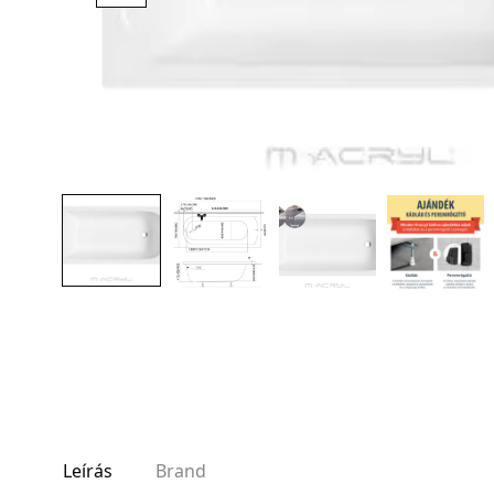
AKCIÓS TERMÉKEK
Adatvédelem
Garancia érvényesítése
Általános Szerződési Feltételek
Szállítási információk
Copyright © 2021
Premium WordPress Themes
. All rights reserve
Leírás
Brand