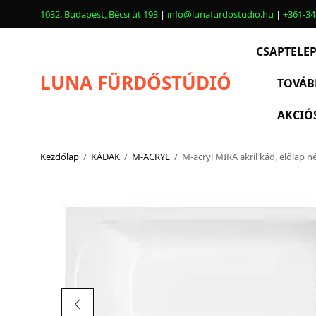
1032. Budapest, Bécsi út 193
|
info@lunafurdostudio.hu
|
+361-34
CSAPTELE
LUNA FÜRDŐSTÚDIÓ
TOVÁB
AKCIÓ
CSAPTELEPEK
SZANITEREK
Kezdőlap
/
KÁDAK
/
M-ACRYL
/
M-acryl MIRA akril kád, előlap 
SCHWAB
KÁDAK
KABINOK – TÁLCÁK
TOVÁBBI TERMÉKEK
BEMUTATÓTERMÜNK KÉPEKBEN