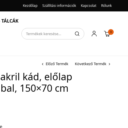
Kezdőlap
Szállítási információk
Kapcsolat
Rólunk
 TÁLCÁK
0
Előző Termék
Következő Termék
akril kád, előlap
bbal, 150×70 cm
re