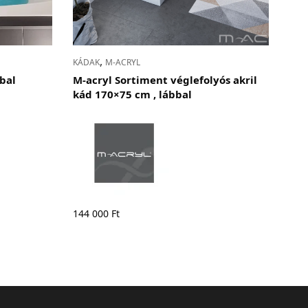
,
KÁDAK
M-ACRYL
bbal
M-acryl Sortiment véglefolyós akril
kád 170×75 cm , lábbal
144 000
Ft