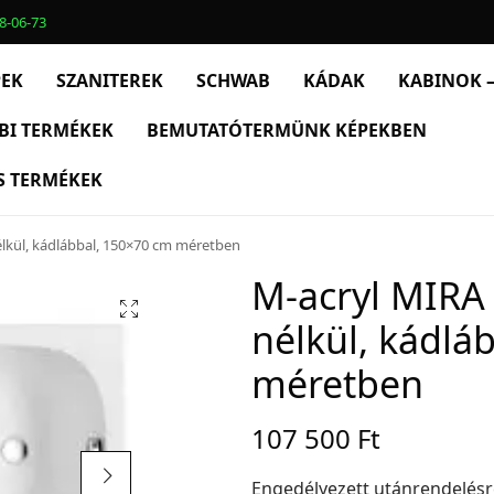
8-06-73
PEK
SZANITEREK
SCHWAB
KÁDAK
KABINOK –
BI TERMÉKEK
BEMUTATÓTERMÜNK KÉPEKBEN
S TERMÉKEK
nélkül, kádlábbal, 150×70 cm méretben
M-acryl MIRA 
nélkül, kádlá
méretben
107 500
Ft
Engedélyezett utánrendelés