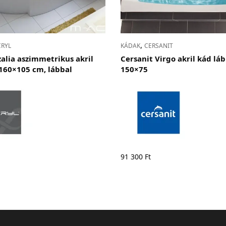
,
CRYL
KÁDAK
CERSANIT
zalia aszimmetrikus akril
Cersanit Virgo akril kád lá
160×105 cm, lábbal
150×75
91 300
Ft