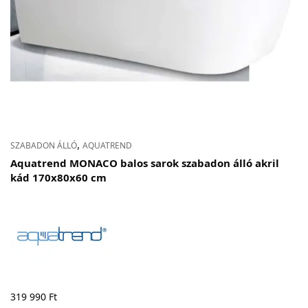
,
SZABADON ÁLLÓ
AQUATREND
Aquatrend MONACO balos sarok szabadon álló akril
kád 170x80x60 cm
319 990
Ft