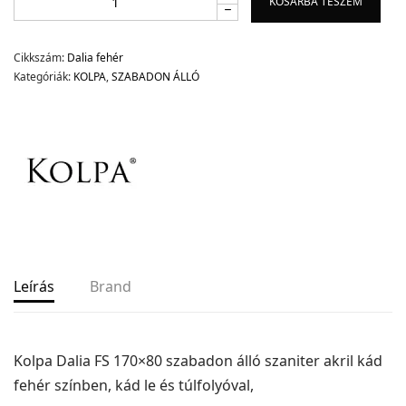
KOSÁRBA TESZEM
Cikkszám:
Dalia fehér
Kategóriák:
KOLPA
,
SZABADON ÁLLÓ
Leírás
Brand
Kolpa Dalia FS 170×80 szabadon álló szaniter akril kád
fehér színben, kád le és túlfolyóval,