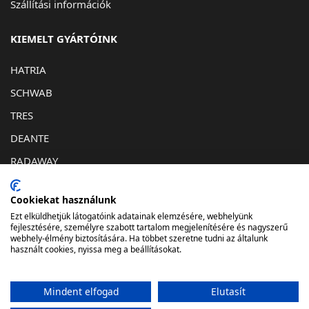
Szállítási információk
KIEMELT GYÁRTÓINK
HATRIA
SCHWAB
TRES
DEANTE
RADAWAY
KAPCSOLAT
Cookiekat használunk
Ezt elküldhetjük látogatóink adatainak elemzésére, webhelyünk
1032. Budapest, Bécsi út 193
fejlesztésére, személyre szabott tartalom megjelenítésére és nagyszerű
webhely-élmény biztosítására. Ha többet szeretne tudni az általunk
info@lunafurdostudio.hu
használt cookies, nyissa meg a beállításokat.
061-348-06-73
Mindent elfogad
Elutasít