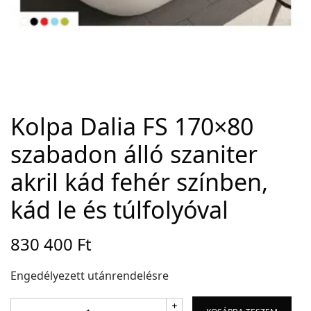
Adatvédelem
Garancia érvényesítése
Általános Szerződési Feltételek
Szállítási információk
Kolpa Dalia FS 170×80
szabadon álló szaniter
Copyright © 2021
Premium WordPress Themes
. All rights reserved.
akril kád fehér színben,
kád le és túlfolyóval
830 400
Ft
Engedélyezett utánrendelésre