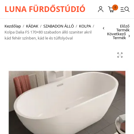
LUNA FÜRDŐSTÚDIÓ
0
Kezdőlap
/
KÁDAK
/
SZABADON ÁLLÓ
/
KOLPA
/
Előző
Termék
Kolpa Dalia FS 170×80 szabadon álló szaniter akril
Következő
Termék
kád fehér színben, kád le és túlfolyóval
CSAPTELEPEK
SZANITEREK
SCHWAB
KÁDAK
KABINOK – TÁLCÁK
TOVÁBBI TERMÉKEK
BEMUTATÓTERMÜNK KÉPEKBEN
AKCIÓS TERMÉKEK