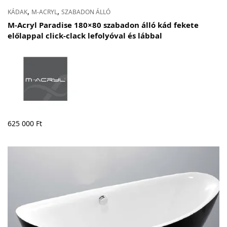
,
,
KÁDAK
M-ACRYL
SZABADON ÁLLÓ
M-Acryl Paradise 180×80 szabadon álló kád fekete
előlappal click-clack lefolyóval és lábbal
625 000
Ft