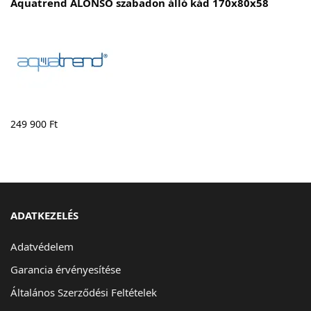
Aquatrend ALONSO szabadon álló kád 170x80x58
249 900
Ft
ADATKEZELÉS
Adatvédelem
Garancia érvényesítése
Általános Szerződési Feltételek