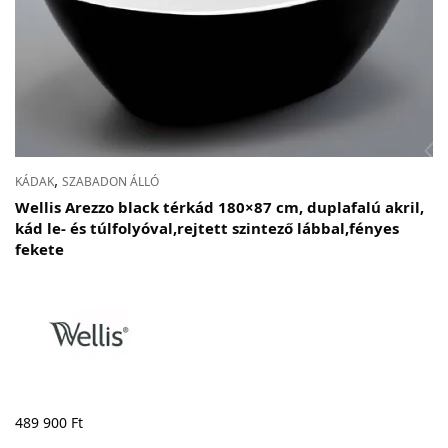
,
KÁDAK
SZABADON ÁLLÓ
Wellis Arezzo black térkád 180×87 cm, duplafalú akril,
kád le- és túlfolyóval,rejtett szintező lábbal,fényes
fekete
489 900
Ft