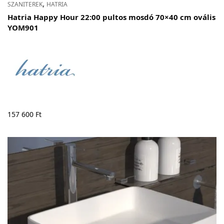
,
SZANITEREK
HATRIA
Hatria Happy Hour 22:00 pultos mosdó 70×40 cm ovális
YOM901
157 600
Ft