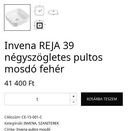
Adatvédelem
Garancia érvényesítése
Általános Szerződési Feltételek
Invena REJA 39
Szállítási információk
négyszögletes pultos
Copyright © 2021
Premium WordPress Themes
. All rights reserved.
mosdó fehér
41 400
Ft
KOSÁRBA TESZEM
Cikkszám:
CE-15-001-C
Kategóriák:
INVENA
,
SZANITEREK
Címke:
Invena pultos mosdó