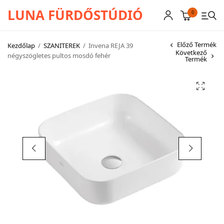
LUNA FÜRDŐSTÚDIÓ
0
Előző Termék
Kezdőlap
/
SZANITEREK
/
Invena REJA 39
Következő
négyszögletes pultos mosdó fehér
Termék
CSAPTELEPEK
SZANITEREK
SCHWAB
KÁDAK
KABINOK – TÁLCÁK
TOVÁBBI TERMÉKEK
BEMUTATÓTERMÜNK KÉPEKBEN
AKCIÓS TERMÉKEK