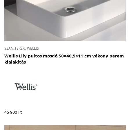
,
SZANITEREK
WELLIS
Wellis Lily pultos mosdó 50×40,5×11 cm vékony perem
kialakítás
46 900
Ft