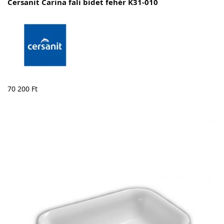
Cersanit Carina fali bidet fehér K31-010
70 200
Ft