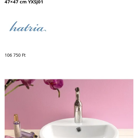
47×47 cm YXSJ01
106 750
Ft