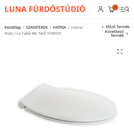
LUNA FÜRDŐSTÚDIÓ
0
Előző Termék
Kezdőlap
/
SZANITEREK
/
HATRIA
/
Hatria
Következő
Nido / Le Fiabe Wc Tető YXWX01
Termék
CSAPTELEPEK
SZANITEREK
SCHWAB
KÁDAK
KABINOK – TÁLCÁK
TOVÁBBI TERMÉKEK
BEMUTATÓTERMÜNK KÉPEKBEN
AKCIÓS TERMÉKEK