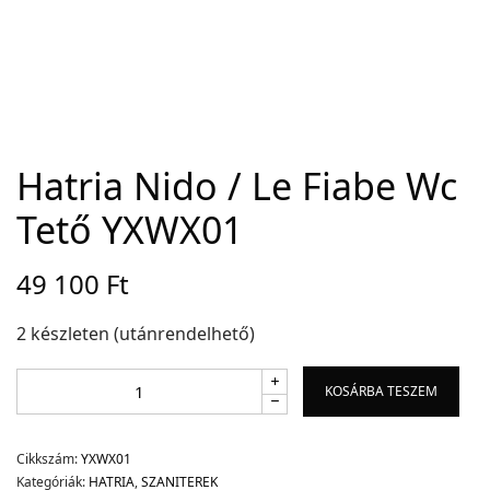
Adatvédelem
Garancia érvényesítése
Általános Szerződési Feltételek
Szállítási információk
Hatria Nido / Le Fiabe Wc
Tető YXWX01
Copyright © 2021
Premium WordPress Themes
. All rights reserved.
49 100
Ft
2 készleten (utánrendelhető)
KOSÁRBA TESZEM
Cikkszám:
YXWX01
Kategóriák:
HATRIA
,
SZANITEREK