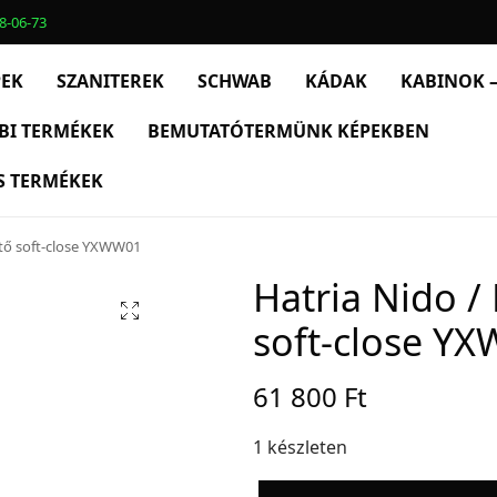
8-06-73
PEK
SZANITEREK
SCHWAB
KÁDAK
KABINOK –
BI TERMÉKEK
BEMUTATÓTERMÜNK KÉPEKBEN
S TERMÉKEK
ető soft-close YXWW01
Hatria Nido /
soft-close Y
61 800
Ft
1 készleten