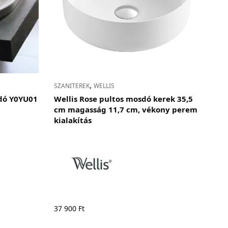
,
SZANITEREK
WELLIS
dó Y0YU01
Wellis Rose pultos mosdó kerek 35,5
cm magasság 11,7 cm, vékony perem
kialakítás
37 900
Ft