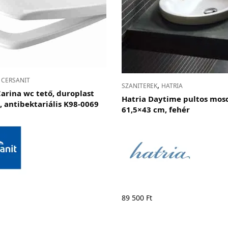
,
CERSANIT
,
SZANITEREK
HATRIA
Carina wc tető, duroplast
Hatria Daytime pultos mos
 , antibektariális K98-0069
61,5×43 cm, fehér
89 500
Ft