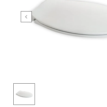
AKCIÓS TERMÉKEK
Adatvédelem
Garancia érvényesítése
Általános Szerződési Feltételek
Szállítási információk
Copyright © 2021
Premium WordPress Themes
. All rights reserve