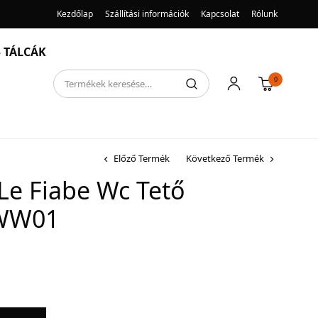
Kezdőlap
Szállítási információk
Kapcsolat
Rólunk
 TÁLCÁK
0
Előző Termék
Következő Termék
 Le Fiabe Wc Tető
XWW01