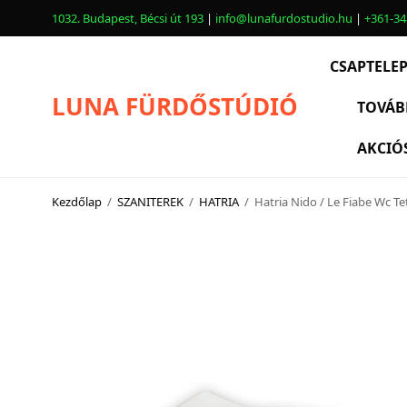
1032. Budapest, Bécsi út 193
|
info@lunafurdostudio.hu
|
+361-34
CSAPTELE
LUNA FÜRDŐSTÚDIÓ
TOVÁB
AKCIÓ
CSAPTELEPEK
SZANITEREK
Kezdőlap
/
SZANITEREK
/
HATRIA
/
Hatria Nido / Le Fiabe Wc T
SCHWAB
KÁDAK
KABINOK – TÁLCÁK
TOVÁBBI TERMÉKEK
BEMUTATÓTERMÜNK KÉPEKBEN