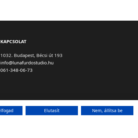
KAPCSOLAT
1032. Budapest, Bécsi út 193
info@lunafurdostudio.hu
061-348-06-73
lfogad
Elutasít
Nem, állítsa be