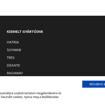
KIEMELT GYÁRTÓINK
HATRIA
SCHWAB
TRES
DEANTE
RADAWAY
Mindent e
, személyre szabott tartalom megjelenítésére és
használt cookies, nyissa meg a beállításokat.