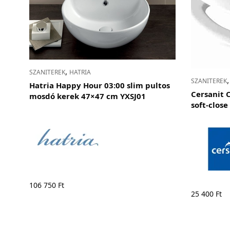
,
SZANITEREK
HATRIA
SZANITEREK
Hatria Happy Hour 03:00 slim pultos
Cersanit 
mosdó kerek 47×47 cm YXSJ01
soft-close
106 750
Ft
25 400
Ft