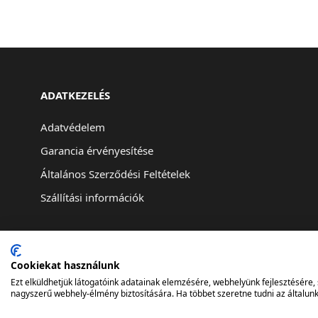
ADATKEZELÉS
Adatvédelem
Garancia érvényesítése
Általános Szerződési Feltételek
Szállítási információk
Cookiekat használunk
Ezt elküldhetjük látogatóink adatainak elemzésére, webhelyünk fejlesztésére
nagyszerű webhely-élmény biztosítására. Ha többet szeretne tudni az általunk 