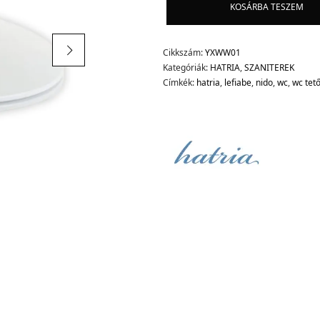
KOSÁRBA TESZEM
Cikkszám:
YXWW01
Kategóriák:
HATRIA
,
SZANITEREK
Címkék:
hatria
,
lefiabe
,
nido
,
wc
,
wc tet
d.