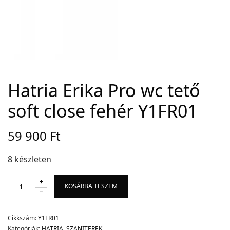
Adatvédelem
Garancia érvényesítése
Általános Szerződési Feltételek
Szállítási információk
Hatria Erika Pro wc tető
soft close fehér Y1FR01
Copyright © 2021
Premium WordPress Themes
. All rights reserved.
59 900
Ft
8 készleten
KOSÁRBA TESZEM
Cikkszám:
Y1FR01
Kategóriák:
HATRIA
,
SZANITEREK