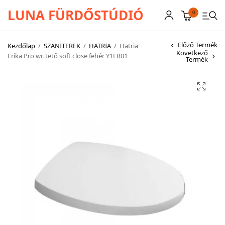
LUNA FÜRDŐSTÚDIÓ
0
Előző Termék
Kezdőlap
/
SZANITEREK
/
HATRIA
/
Hatria
Következő
Erika Pro wc tető soft close fehér Y1FR01
Termék
CSAPTELEPEK
SZANITEREK
SCHWAB
KÁDAK
KABINOK – TÁLCÁK
TOVÁBBI TERMÉKEK
BEMUTATÓTERMÜNK KÉPEKBEN
AKCIÓS TERMÉKEK