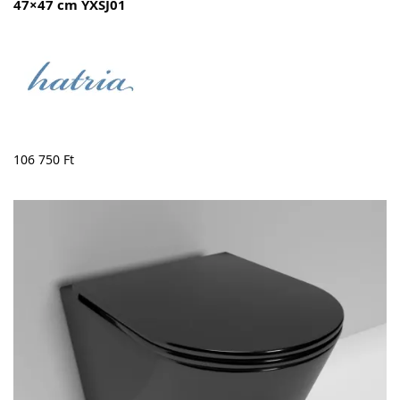
47×47 cm YXSJ01
106 750
Ft