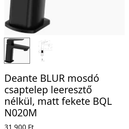
Adatvédelem
Garancia érvényesítése
Általános Szerződési Feltételek
Szállítási információk
Copyright © 2021
Premium WordPress Themes
. All rights reserved.
Deante BLUR mosdó
csaptelep leeresztő
nélkül, matt fekete BQL
N020M
31 900
Ft