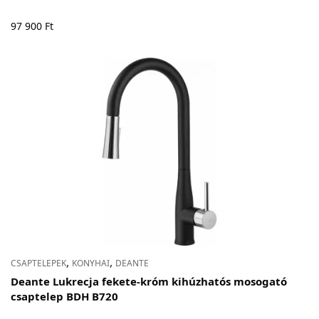
97 900
Ft
,
,
CSAPTELEPEK
KONYHAI
DEANTE
Deante Lukrecja fekete-króm kihúzhatós mosogató
csaptelep BDH B720