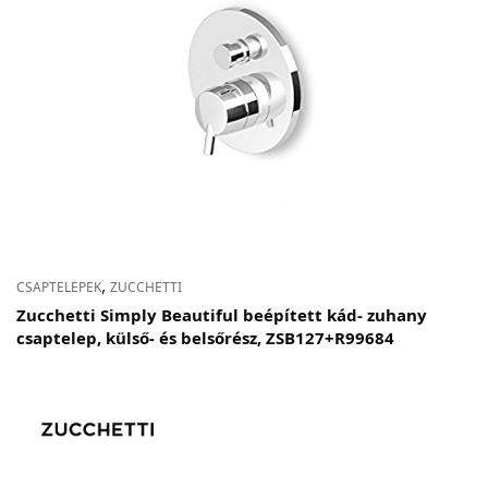
,
CSAPTELEPEK
ZUCCHETTI
Zucchetti Simply Beautiful beépített kád- zuhany
csaptelep, külső- és belsőrész, ZSB127+R99684