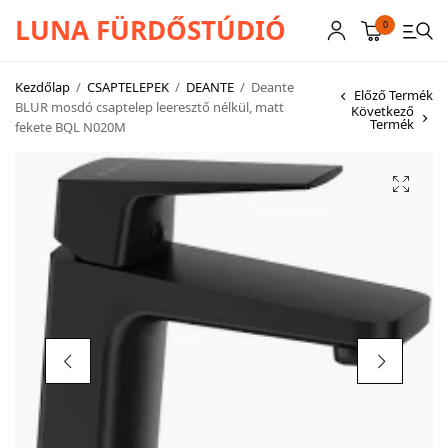
LUNA FÜRDŐSTÚDIÓ
0
Kezdőlap
/
CSAPTELEPEK
/
DEANTE
/
Deante
Előző Termék
BLUR mosdó csaptelep leeresztő nélkül, matt
Következő
Termék
fekete BQL N020M
CSAPTELEPEK
SZANITEREK
SCHWAB
KÁDAK
KABINOK – TÁLCÁK
TOVÁBBI TERMÉKEK
BEMUTATÓTERMÜNK KÉPEKBEN
AKCIÓS TERMÉKEK