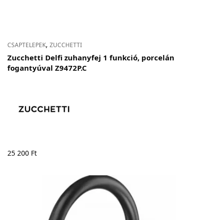
,
CSAPTELEPEK
ZUCCHETTI
Zucchetti Delfi zuhanyfej 1 funkció, porcelán
fogantyúval Z9472P.C
25 200
Ft