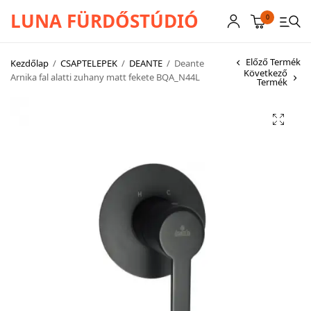
LUNA FÜRDŐSTÚDIÓ
0
Előző Termék
Kezdőlap
/
CSAPTELEPEK
/
DEANTE
/
Deante
Következő
Arnika fal alatti zuhany matt fekete BQA_N44L
Termék
CSAPTELEPEK
SZANITEREK
SCHWAB
KÁDAK
KABINOK – TÁLCÁK
TOVÁBBI TERMÉKEK
BEMUTATÓTERMÜNK KÉPEKBEN
AKCIÓS TERMÉKEK