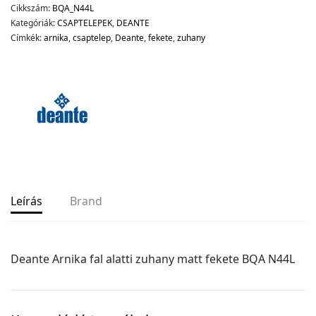
Cikkszám:
BQA_N44L
Kategóriák:
CSAPTELEPEK
,
DEANTE
Címkék:
arnika
,
csaptelep
,
Deante
,
fekete
,
zuhany
Leírás
Brand
Deante Arnika fal alatti zuhany matt fekete BQA N44L