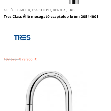
,
,
,
AKCIÓS TERMÉKEK
CSAPTELEPEK
KONYHAI
TRES
Tres Class Álló mosogató csaptelep króm 20544001
Original
Current
107 670
Ft
79 900
Ft
price
price
was:
is: 79
107
900 Ft.
670 Ft.