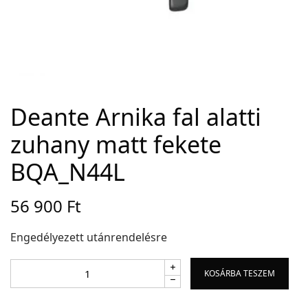
Adatvédelem
Garancia érvényesítése
Általános Szerződési Feltételek
Szállítási információk
Deante Arnika fal alatti
zuhany matt fekete
Copyright © 2021
Premium WordPress Themes
. All rights reserved.
BQA_N44L
56 900
Ft
Engedélyezett utánrendelésre
KOSÁRBA TESZEM