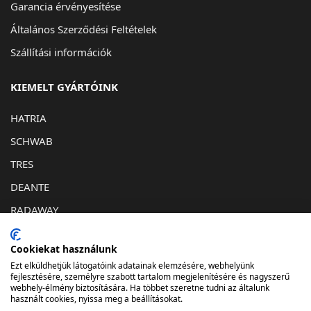
Garancia érvényesítése
Általános Szerződési Feltételek
Szállítási információk
KIEMELT GYÁRTÓINK
HATRIA
SCHWAB
TRES
DEANTE
RADAWAY
KAPCSOLAT
Cookiekat használunk
Ezt elküldhetjük látogatóink adatainak elemzésére, webhelyünk
1032. Budapest, Bécsi út 193
fejlesztésére, személyre szabott tartalom megjelenítésére és nagyszerű
webhely-élmény biztosítására. Ha többet szeretne tudni az általunk
info@lunafurdostudio.hu
használt cookies, nyissa meg a beállításokat.
061-348-06-73