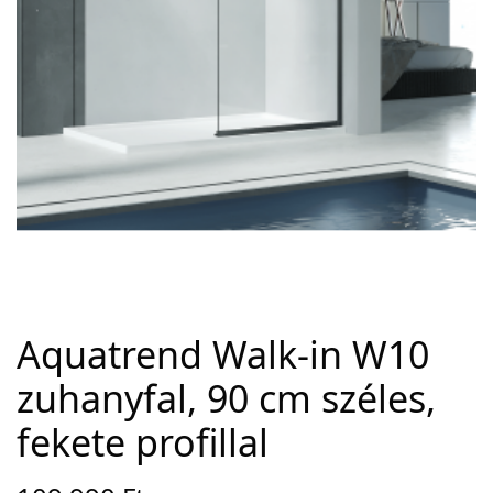
Adatvédelem
Garancia érvényesítése
Általános Szerződési Feltételek
Szállítási információk
Copyright © 2021
Premium WordPress Themes
. All rights reserved.
Aquatrend Walk-in W10
zuhanyfal, 90 cm széles,
fekete profillal