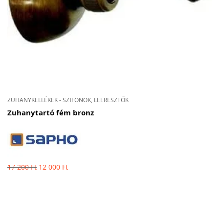
ZUHANYKELLÉKEK - SZIFONOK, LEERESZTŐK
Zuhanytartó fém bronz
Original
Current
17 200
Ft
12 000
Ft
price
price
was: 17
is: 12
200 Ft.
000 Ft.