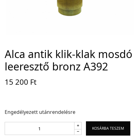
Adatvédelem
Garancia érvényesítése
Általános Szerződési Feltételek
Szállítási információk
Alca antik klik-klak mosdó
leeresztő bronz A392
Copyright © 2021
Premium WordPress Themes
. All rights reserved.
15 200
Ft
Engedélyezett utánrendelésre
KOSÁRBA TESZEM