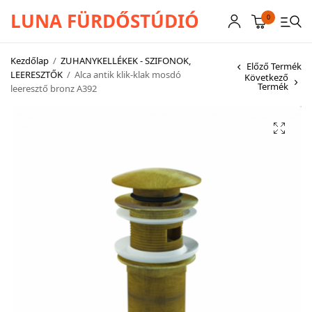
LUNA FÜRDŐSTÚDIÓ
0
Kezdőlap
/
ZUHANYKELLÉKEK - SZIFONOK,
Előző Termék
LEERESZTŐK
/
Alca antik klik-klak mosdó
Következő
Termék
leeresztő bronz A392
CSAPTELEPEK
SZANITEREK
SCHWAB
KÁDAK
KABINOK – TÁLCÁK
TOVÁBBI TERMÉKEK
BEMUTATÓTERMÜNK KÉPEKBEN
AKCIÓS TERMÉKEK